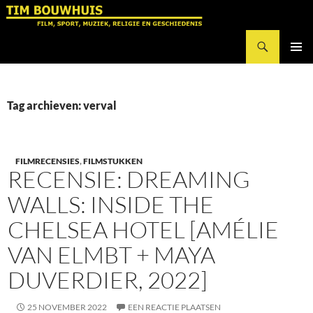
Ga
naar
Zoeken
de
Tim Bouwhuis
inhoud
PRIMAI
MENU
Tag archieven: verval
FILMRECENSIES
,
FILMSTUKKEN
RECENSIE: DREAMING
WALLS: INSIDE THE
CHELSEA HOTEL [AMÉLIE
VAN ELMBT + MAYA
DUVERDIER, 2022]
25 NOVEMBER 2022
EEN REACTIE PLAATSEN