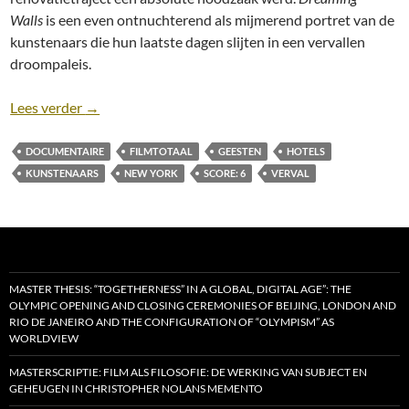
Walls
is een even ontnuchterend als mijmerend portret van de
kunstenaars die hun laatste dagen slijten in een vervallen
droompaleis.
Recensie: Dreaming Walls: Inside The Chelsea Hote
Lees verder
→
DOCUMENTAIRE
FILMTOTAAL
GEESTEN
HOTELS
KUNSTENAARS
NEW YORK
SCORE: 6
VERVAL
MASTER THESIS: “TOGETHERNESS” IN A GLOBAL, DIGITAL AGE”: THE
OLYMPIC OPENING AND CLOSING CEREMONIES OF BEIJING, LONDON AND
RIO DE JANEIRO AND THE CONFIGURATION OF “OLYMPISM” AS
WORLDVIEW
MASTERSCRIPTIE: FILM ALS FILOSOFIE: DE WERKING VAN SUBJECT EN
GEHEUGEN IN CHRISTOPHER NOLANS MEMENTO