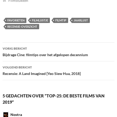
In "Filmstukken"
FAVORIETEN
FILMLIJSTJE
FILMTIP
JAARLIJST
RECENSIE-OVERZICHT
Bericht
VORIG BERICHT
navigatie
Bijdrage Cine: filmtips over het afgelopen decennium
VOLGEND BERICHT
Recensie: A Land Imagined [Yeo Siew Hua, 2018]
5 GEDACHTEN OVER “TOP-25: DE BESTE FILMS VAN
2019”
Nostra