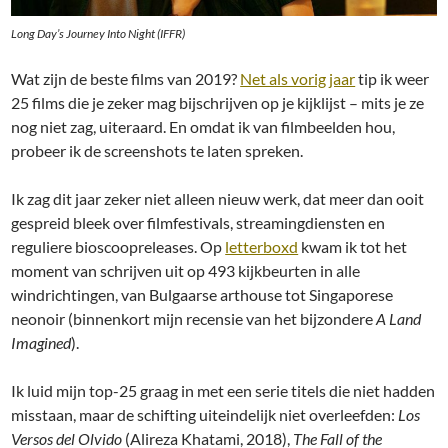
Long Day’s Journey Into Night (IFFR)
Wat zijn de beste films van 2019?
Net als vorig jaar
tip ik weer
25 films die je zeker mag bijschrijven op je kijklijst – mits je ze
nog niet zag, uiteraard. En omdat ik van filmbeelden hou,
probeer ik de screenshots te laten spreken.
Ik zag dit jaar zeker niet alleen nieuw werk, dat meer dan ooit
gespreid bleek over filmfestivals, streamingdiensten en
reguliere bioscoopreleases. Op
letterboxd
kwam ik tot het
moment van schrijven uit op 493 kijkbeurten in alle
windrichtingen, van Bulgaarse arthouse tot Singaporese
neonoir (binnenkort mijn recensie van het bijzondere
A Land
Imagined
).
Ik luid mijn top-25 graag in met een serie titels die niet hadden
misstaan, maar de schifting uiteindelijk niet overleefden:
Los
Versos del Olvido
(Alireza Khatami, 2018),
The Fall of the