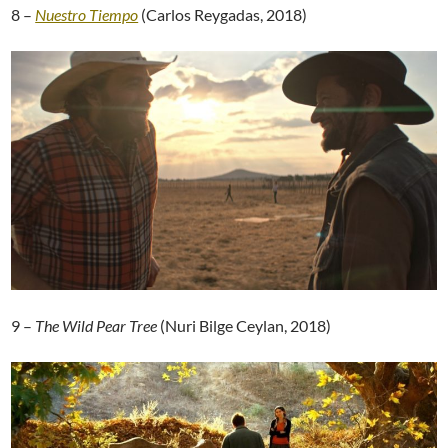
8 –
Nuestro Tiempo
(Carlos Reygadas, 2018)
9 –
The Wild Pear Tree
(Nuri Bilge Ceylan, 2018)