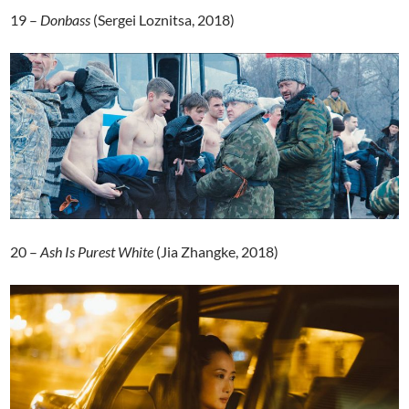
19 –
Donbass
(Sergei Loznitsa, 2018)
20 –
Ash Is Purest White
(Jia Zhangke, 2018)