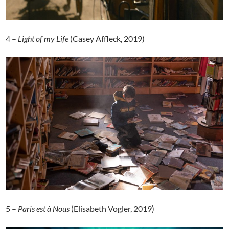
4 –
Light of my Life
(Casey Affleck, 2019)
5 –
Paris est à Nous
(Elisabeth Vogler, 2019)