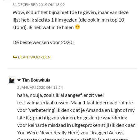
31 DECEMBER 2019 OM 18:09
Wow, ik durf het bijna niet toe te geven, maar van deze
lijst heb ik slechts 1 film gezien (die ook in m’n top 10
stond). Ik heb wat in te halen
De beste wensen voor 2020!
BEANTWOORDEN
Tim Bouwhuis
2 JANUARI 2020 OM 13:54
haha, nouja, zoals ik al aangeef, er zít veel
festivalmateriaal tussen. Maar 1 laat inderdaad ruimte
voor ‘verbetering’. Ik denk dat je Amanda en Light of my
Life iig. prachtig zou vinden. En gezien je waardering
voor keiharde misdaad in uitgesproken stijl (ik denk aan
You Were Never Really Here) zou Dragged Across
Concrete (volgens mij nog op Netflix) je ook moeten