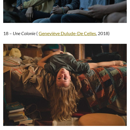
18 –
Une Colonie
(
Geneviève Dulude-De Celles
, 2018)