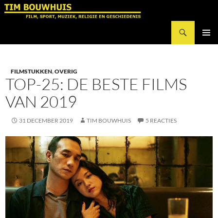
Ga
naar
Zoeken
de
Tim Bouwhuis
inhoud
PRIMAI
MENU
FILMSTUKKEN
,
OVERIG
TOP-25: DE BESTE FILMS
VAN 2019
31 DECEMBER 2019
TIM BOUWHUIS
5 REACTIES