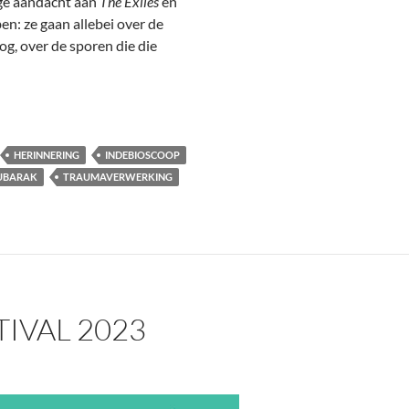
ige aandacht aan
The Exiles
en
en: ze gaan allebei over de
og, over de sporen die die
 Autobiography
HERINNERING
INDEBIOSCOOP
UBARAK
TRAUMAVERWERKING
TIVAL 2023