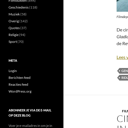
Filmstukken
(644)
Geschiedenis
(118)
Muziek
(58)
Filmdep
Overig
(142)
Quotes
(37)
De ci
Religie
(94)
Gladi
Sport
(70)
de Re
Lees 
META
Login
GEN
Berichten feed
RID
Reacties feed
WordPress.org
ABONNEER JE VIA DE E-MAIL
FIL
CI
OP DEZE BLOG
Voer je e-mailadres in om je in