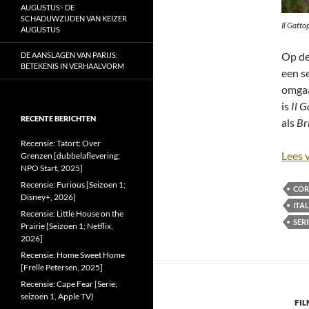
AUGUSTUS’- DE
SCHADUWZIJDEN VAN KEIZER
Il Gatto
AUGUSTUS
Op de
DE AANSLAGEN VAN PARIJS:
BETEKENIS IN VERHAALVORM
een s
omgaa
is
Il 
RECENTE BERICHTEN
als
Br
Recensie: Tatort: Over
Lees 
Grenzen [dubbelaflevering;
NPO Start, 2025]
Recensie: Furious [Seizoen 1;
COR
Disney+, 2026]
ITAL
Recensie: Little House on the
SER
Prairie [Seizoen 1; Netflix,
2026]
Recensie: Home Sweet Home
[Frelle Petersen, 2025]
Recensie: Cape Fear [Serie;
seizoen 1, Apple TV)
FIL