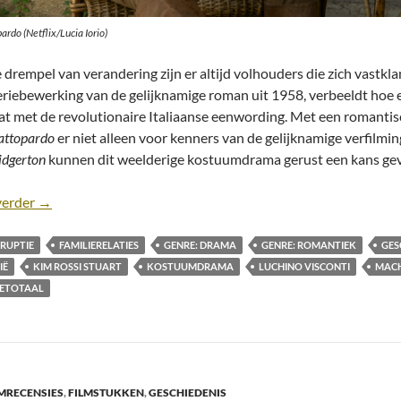
pardo (Netflix/Lucia Iorio)
 drempel van verandering zijn er altijd volhouders die zich vastk
eriebewerking van de gelijknamige roman uit 1958, verbeeldt hoe e
t met de revolutionaire Italiaanse eenwording. Met een romantische
Gattopardo
er niet alleen voor kenners van de gelijknamige verfilmin
idgerton
kunnen dit weelderige kostuumdrama gerust een kans ge
Recensie: Il Gattopardo [seizoen 1; Netflix, 2025]
verder
→
RUPTIE
FAMILIERELATIES
GENRE: DRAMA
GENRE: ROMANTIEK
GES
IË
KIM ROSSI STUART
KOSTUUMDRAMA
LUCHINO VISCONTI
MAC
IETOTAAL
MRECENSIES
,
FILMSTUKKEN
,
GESCHIEDENIS