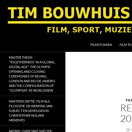
Ga
naar
de
inhoud
Zoeken
Tim Bouwhuis
FILMSTUKKEN
FILM TO
Film, sport, muziek, religie en
MASTER THESIS:
geschiedenis
“TOGETHERNESS” IN A GLOBAL,
DIGITAL AGE”: THE OLYMPIC
OPENING AND CLOSING
CEREMONIES OF BEIJING,
LONDON AND RIO DE JANEIRO
AND THE CONFIGURATION OF
“OLYMPISM” AS WORLDVIEW
FIL
MASTERSCRIPTIE: FILM ALS
RE
FILOSOFIE: DE WERKING VAN
SUBJECT EN GEHEUGEN IN
20
CHRISTOPHER NOLANS
MEMENTO
ARTIKEL OVER TAKE SHELTER