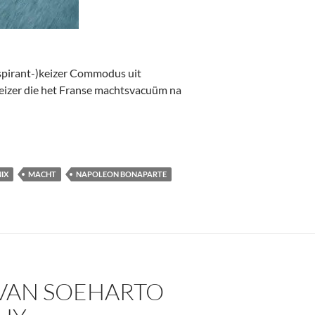
(aspirant-)keizer Commodus uit
eizer die het Franse machtsvacuüm na
IX
MACHT
NAPOLEON BONAPARTE
S VAN SOEHARTO