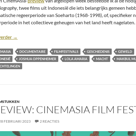
jn CinemAsia-
preview
van afgelopen week besteedde ik al de nod
iography
, twee films uit Indonesië die iets belangrijks gemeen hebb
atische regeerperiode van Soeharto (1968-1998), of, specifieker n
rperiode in het collectieve geheugen van het land heeft nagelaten.
CinemAsia 2023 I: De erfenis van Soeharto in The Exiles &
verder
→
EMASIA
DOCUMENTAIRE
FILMFESTIVALS
GESCHIEDENIS
GEWELD
ONESIË
JOSHUA OPPENHEIMER
LOLA AMARIA
MACHT
MAKBUL M
CHTELINGEN
LMSTUKKEN
EVIEW: CINEMASIA FILM FES
28 FEBRUARI 2023
2 REACTIES