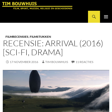
Ga
naar
Zoeken
de
Tim Bouwhuis
inhoud
PRIMAI
MENU
FILMRECENSIES
,
FILMSTUKKEN
RECENSIE: ARRIVAL (2016)
[SCI-FI, DRAMA]
17 NOVEMBER 2016
TIM BOUWHUIS
11 REACTIES