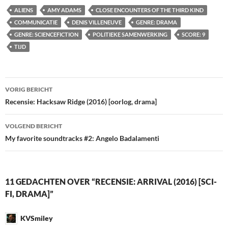
ALIENS
AMY ADAMS
CLOSE ENCOUNTERS OF THE THIRD KIND
COMMUNICATIE
DENIS VILLENEUVE
GENRE: DRAMA
GENRE: SCIENCEFICTION
POLITIEKE SAMENWERKING
SCORE: 9
TIJD
Bericht
VORIG BERICHT
navigatie
Recensie: Hacksaw Ridge (2016) [oorlog, drama]
VOLGEND BERICHT
My favorite soundtracks #2: Angelo Badalamenti
11 GEDACHTEN OVER “RECENSIE: ARRIVAL (2016) [SCI-
FI, DRAMA]”
KVSmiley