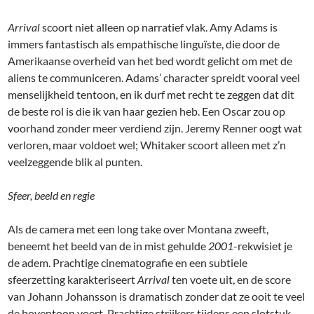
Arrival
scoort niet alleen op narratief vlak. Amy Adams is
immers fantastisch als empathische linguïste, die door de
Amerikaanse overheid van het bed wordt gelicht om met de
aliens te communiceren. Adams’ character spreidt vooral veel
menselijkheid tentoon, en ik durf met recht te zeggen dat dit
de beste rol is die ik van haar gezien heb. Een Oscar zou op
voorhand zonder meer verdiend zijn. Jeremy Renner oogt wat
verloren, maar voldoet wel; Whitaker scoort alleen met z’n
veelzeggende blik al punten.
Sfeer, beeld en regie
Als de camera met een long take over Montana zweeft,
beneemt het beeld van de in mist gehulde
2001
-rekwisiet je
de adem. Prachtige cinematografie en een subtiele
sfeerzetting karakteriseert
Arrival
ten voete uit, en de score
van Johann Johansson is dramatisch zonder dat ze ooit te veel
de boventoon voert. Prachtige strijkers tijdens een slotstuk