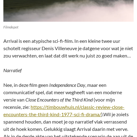
Filmdepot
Arrival is een atypische sci-fi-film. In een kleine twee uur
schotelt regisseur Denis Villeneuve je datgene voor wat je niet
zou verwachten, en laat dat dit werk nu juist zo goed maken…
Narratief
Nee, in deze film geen
Independence Day
, maar een
communicatief spel, dat meer wegheeft van een moderne
versie van
Close Encounters of the Third Kind
(voor mijn
recensie, zie:
https://timbouwhuis.nl/classic-review-close-
encounters-the-third-kind-1977-sci-fi-drama/
).Wil je zoiets
spannend houden, dan moet je op narratief vlak verrassend
uit de hoek komen. Gelukkig slaagt Arrival daarin met verve.
Als in de derde akte van het uitstekende scenario de aap uit de