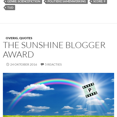
GENRE: SCIENCEFICTION
POLITIEKE SAMENWERKING
SCORE: 9
TIJD
OVERIG
,
QUOTES
THE SUNSHINE BLOGGER
AWARD
24 OKTOBER 2016
5 REACTIES