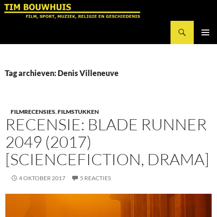
Ga
naar
Zoeken
de
Tim Bouwhuis
inhoud
PRIMAI
MENU
Tag archieven: Denis Villeneuve
FILMRECENSIES
,
FILMSTUKKEN
RECENSIE: BLADE RUNNER
2049 (2017)
[SCIENCEFICTION, DRAMA]
4 OKTOBER 2017
5 REACTIES