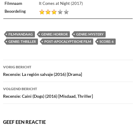
Filmnaam
It Comes at Night (2017)
Beoordeling
FILMVANDAAG
GENRE: HORROR
GENRE: MYSTERY
GENRE: THRILLER
POST-APOCALYPTISCHE FILM
SCORE: 6
Bericht
VORIG BERICHT
navigatie
Recensie: La región salvaje (2016) [Drama]
VOLGEND BERICHT
Recensie: Caini (Dogs) (2016) [Misdaad, Thriller]
GEEF EEN REACTIE