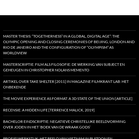
MASTER THESIS: “TOGETHERNESS” IN A GLOBAL, DIGITAL AGE”: THE
OLYMPIC OPENING AND CLOSING CEREMONIES OF BEIJING, LONDON AND
RIO DE JANEIRO AND THE CONFIGURATION OF “OLYMPISM” AS
WORLDVIEW
MASTERSCRIPTIE: FILM ALS FILOSOFIE: DE WERKING VAN SUBJECT EN
GEHEUGEN IN CHRISTOPHER NOLANS MEMENTO
ARTIKEL OVER TAKE SHELTER [2011] IN MAGAZINE FILMKRANT LAB: HET
ONBEKENDE
THE MOVIE EXPERIENCE AS FORMAT: A 3D STATE OF THE UNION [ARTICLE]
RECENSIE: A HIDDEN LIFE [TERRENCE MALICK, 2019]
BACHELOR EINDSCRIPTIE: NEGATIEVE CHRISTELIJKE BEELDVORMING
OVER JODEN IN HET ‘BOEK VAN DE WRAAK GODS’
PROFIELWERKSTUK: HET BEELD VAN VIETNAM IN PLATOON EN