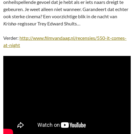
onheilspellende gevoel dat je hebt als er iets naars dreigt te
gebeuren. Je weet alleen niet wanneer. Garandeert dat echter
ook sterke cinema? Een voorzichtige blik in de nacht van
Krisha
-regisseur Trey Edward Shults…
Verder:
http://www.filmvandaag.nl/recensies/550-it-comes-
at-night