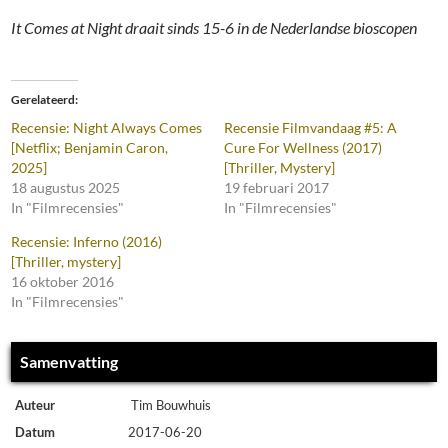
It Comes at Night draait sinds 15-6 in de Nederlandse bioscopen
Gerelateerd
Recensie: Night Always Comes
Recensie Filmvandaag #5: A
[Netflix; Benjamin Caron,
Cure For Wellness (2017)
2025]
[Thriller, Mystery]
18 augustus 2025
19 februari 2017
In "Filmrecensies"
In "Filmrecensies"
Recensie: Inferno (2016)
[Thriller, mystery]
16 oktober 2016
In "Filmrecensies"
Samenvatting
Auteur
Tim Bouwhuis
Datum
2017-06-20