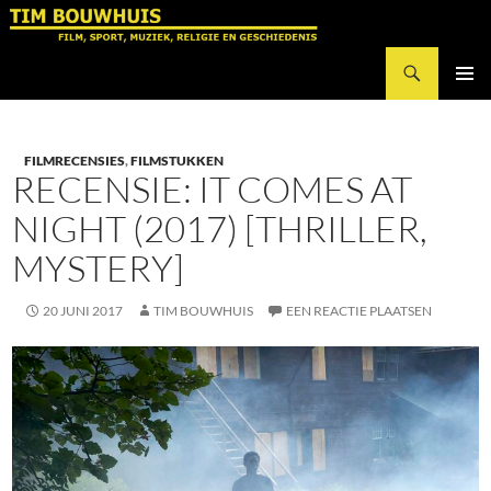
Ga
naar
Zoeken
de
Tim Bouwhuis
inhoud
PRIMAI
MENU
FILMRECENSIES
,
FILMSTUKKEN
RECENSIE: IT COMES AT
NIGHT (2017) [THRILLER,
MYSTERY]
20 JUNI 2017
TIM BOUWHUIS
EEN REACTIE PLAATSEN