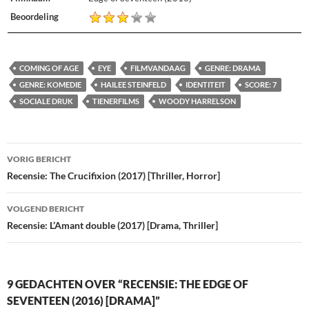
Beoordeling
COMING OF AGE
EYE
FILMVANDAAG
GENRE: DRAMA
GENRE: KOMEDIE
HAILEE STEINFELD
IDENTITEIT
SCORE: 7
SOCIALE DRUK
TIENERFILMS
WOODY HARRELSON
Bericht
VORIG BERICHT
navigatie
Recensie: The Crucifixion (2017) [Thriller, Horror]
VOLGEND BERICHT
Recensie: L’Amant double (2017) [Drama, Thriller]
9 GEDACHTEN OVER “RECENSIE: THE EDGE OF
SEVENTEEN (2016) [DRAMA]”