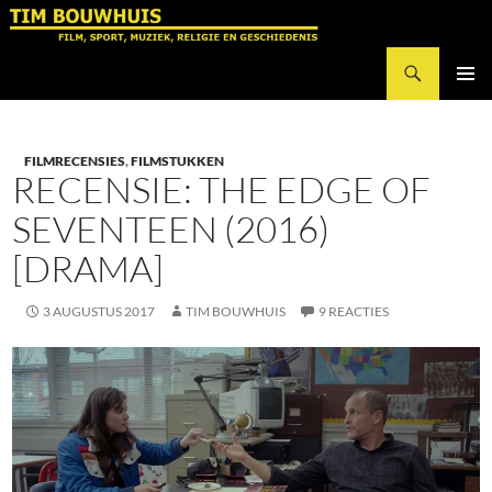
Ga
naar
Zoeken
de
Tim Bouwhuis
inhoud
PRIMAI
MENU
FILMRECENSIES
,
FILMSTUKKEN
RECENSIE: THE EDGE OF
SEVENTEEN (2016)
[DRAMA]
3 AUGUSTUS 2017
TIM BOUWHUIS
9 REACTIES