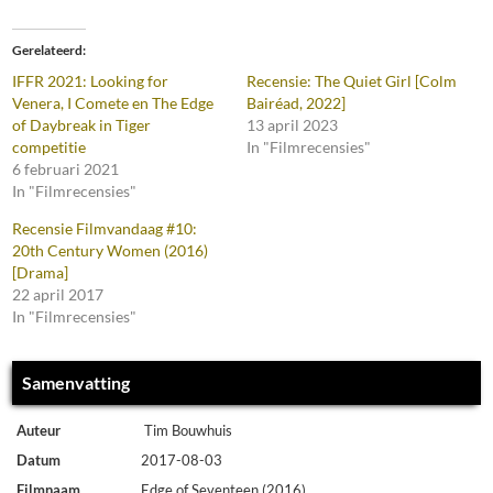
Gerelateerd
IFFR 2021: Looking for
Recensie: The Quiet Girl [Colm
Venera, I Comete en The Edge
Bairéad, 2022]
of Daybreak in Tiger
13 april 2023
competitie
In "Filmrecensies"
6 februari 2021
In "Filmrecensies"
Recensie Filmvandaag #10:
20th Century Women (2016)
[Drama]
22 april 2017
In "Filmrecensies"
Samenvatting
Auteur
Tim Bouwhuis
Datum
2017-08-03
Filmnaam
Edge of Seventeen (2016)