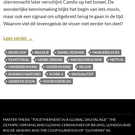
sterrennacht later verschijnt Camilo op het toneel. De
wonderlijke kennismaking blijkt het begin van iets moois,
maar ook een signaal om uitgebreid terug te gaan in de tijd.
Waarom viel dit levensgeluk de visser niet eerder ten deel?
Recensie: O Filho de Mil Homens (The Son of a Thou
Lees verder
→
BIJGELOOF
BRAZILIË
DANIEL REZENDE
FAMILIERELATIES
FILMTOTAAL
GENRE: DRAMA
MAGISCH REALISME
NETFLIX
ONDERDRUKKING
OUDER EN KIND
RELIGIE
RODRIGO SANTORO
SCORE: 6
SEKSUALITEIT
VADER EN ZOON
VOOROORDELEN
MASTER THESIS: “TOGETHERNESS” IN A GLOBAL, DIGITAL AGE”: THE
OLYMPIC OPENING AND CLOSING CEREMONIES OF BEIJING, LONDON AND
RIO DE JANEIRO AND THE CONFIGURATION OF “OLYMPISM” AS