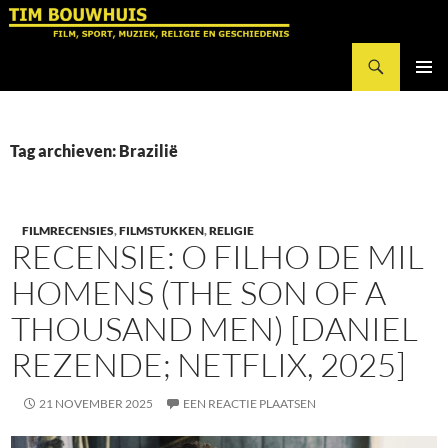
Ga
naar
Zoeken
de
Tim Bouwhuis
inhoud
PRIMAI
MENU
Tag archieven: Brazilië
FILMRECENSIES
,
FILMSTUKKEN
,
RELIGIE
RECENSIE: O FILHO DE MIL
HOMENS (THE SON OF A
THOUSAND MEN) [DANIEL
REZENDE; NETFLIX, 2025]
21 NOVEMBER 2025
EEN REACTIE PLAATSEN