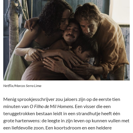
Netflix/Marcos Serra Lima
Menig sprookjesschrijver zou jaloers zijn op de eerste tien
minuten van
O Filho de Mil Homens
. Een visser die een
teruggetrokken bestaan leidt in een strandhutje heeft één
grote hartenwens: de leegte in zijn leven op kunnen vullen met
een liefdevolle zoon. Een koortsdroom en een heldere