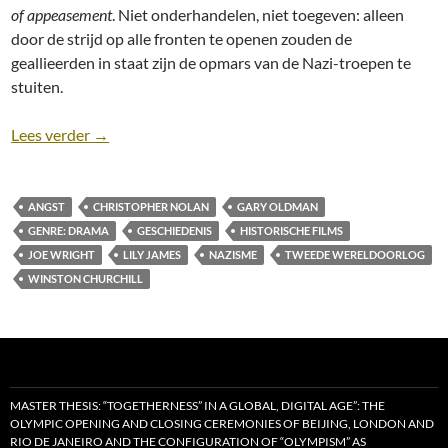
of appeasement
. Niet onderhandelen, niet toegeven: alleen
door de strijd op alle fronten te openen zouden de
geallieerden in staat zijn de opmars van de Nazi-troepen te
stuiten.
Recensie: Darkest Hour (2017) [Historisch drama]
Lees verder
→
ANGST
CHRISTOPHER NOLAN
GARY OLDMAN
GENRE: DRAMA
GESCHIEDENIS
HISTORISCHE FILMS
JOE WRIGHT
LILY JAMES
NAZISME
TWEEDE WERELDOORLOG
WINSTON CHURCHILL
MASTER THESIS: “TOGETHERNESS” IN A GLOBAL, DIGITAL AGE”: THE
OLYMPIC OPENING AND CLOSING CEREMONIES OF BEIJING, LONDON AND
RIO DE JANEIRO AND THE CONFIGURATION OF “OLYMPISM” AS