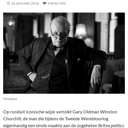
18 JANUARI 2018
4 REACTIES
Filmdepot
Op ronduit iconische wijze vertolkt Gary Oldman Winston
Churchill, de man die tijdens de Tweede Wereldoorlog
eigenhandig een einde maakte aan de zogeheten Britse
politics