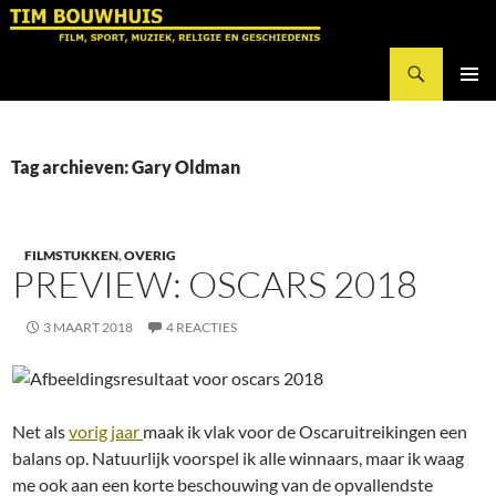
Ga
naar
Zoeken
de
Tim Bouwhuis
inhoud
PRIMAI
MENU
Tag archieven: Gary Oldman
FILMSTUKKEN
,
OVERIG
PREVIEW: OSCARS 2018
3 MAART 2018
4 REACTIES
Net als
vorig jaar
maak ik vlak voor de Oscaruitreikingen een
balans op. Natuurlijk voorspel ik alle winnaars, maar ik waag
me ook aan een korte beschouwing van de opvallendste