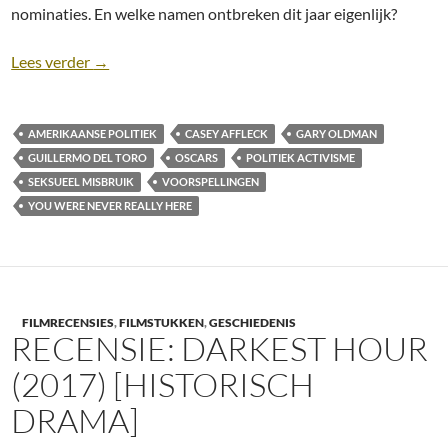
nominaties. En welke namen ontbreken dit jaar eigenlijk?
Preview: Oscars 2018
Lees verder
→
AMERIKAANSE POLITIEK
CASEY AFFLECK
GARY OLDMAN
GUILLERMO DEL TORO
OSCARS
POLITIEK ACTIVISME
SEKSUEEL MISBRUIK
VOORSPELLINGEN
YOU WERE NEVER REALLY HERE
FILMRECENSIES
,
FILMSTUKKEN
,
GESCHIEDENIS
RECENSIE: DARKEST HOUR
(2017) [HISTORISCH
DRAMA]