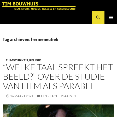
Ga
naar
Zoeken
de
Tim Bouwhuis
inhoud
PRIMAI
MENU
Tag archieven: hermeneutiek
FILMSTUKKEN
,
RELIGIE
”WELKE TAAL SPREEKT HET
BEELD?” OVER DE STUDIE
VAN FILM ALS PARABEL
16 MAART 2021
EEN REACTIE PLAATSEN