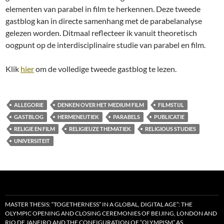
elementen van parabel in film te herkennen. Deze tweede
gastblog kan in directe samenhang met de parabelanalyse
gelezen worden. Ditmaal reflecteer ik vanuit theoretisch
oogpunt op de interdisciplinaire studie van parabel en film.
Klik
hier
om de volledige tweede gastblog te lezen.
ALLEGORIE
DENKEN OVER HET MEDIUM FILM
FILMSTIJL
GASTBLOG
HERMENEUTIEK
PARABELS
PUBLICATIE
RELIGIE EN FILM
RELIGIEUZE THEMATIEK
RELIGIOUS STUDIES
UNIVERSITEIT
MASTER THESIS: “TOGETHERNESS” IN A GLOBAL, DIGITAL AGE”: THE
OLYMPIC OPENING AND CLOSING CEREMONIES OF BEIJING, LONDON AND
RIO DE JANEIRO AND THE CONFIGURATION OF “OLYMPISM” AS