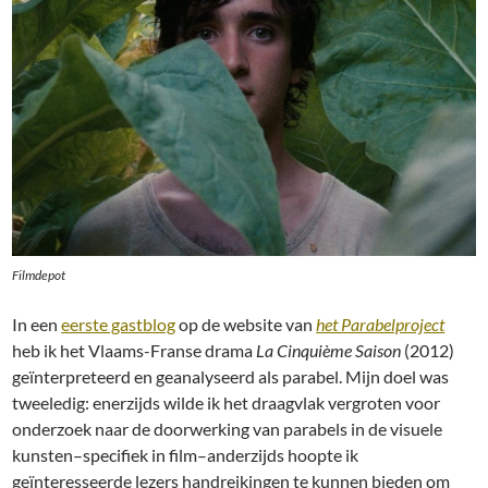
Filmdepot
In een
eerste gastblog
op de website van
het Parabelproject
heb ik het Vlaams-Franse drama
La Cinquième Saison
(2012)
geïnterpreteerd en geanalyseerd als parabel. Mijn doel was
tweeledig: enerzijds wilde ik het draagvlak vergroten voor
onderzoek naar de doorwerking van parabels in de visuele
kunsten–specifiek in film–anderzijds hoopte ik
geïnteresseerde lezers handreikingen te kunnen bieden om