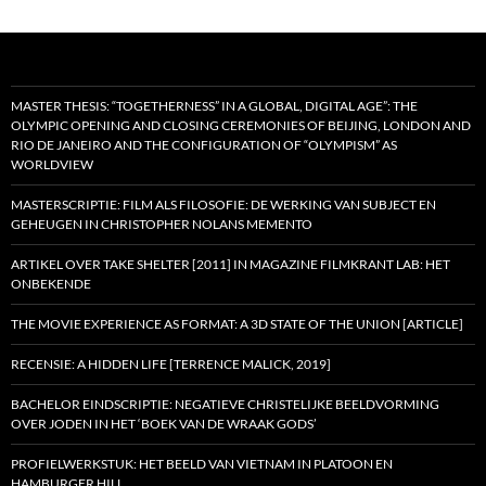
MASTER THESIS: “TOGETHERNESS” IN A GLOBAL, DIGITAL AGE”: THE
OLYMPIC OPENING AND CLOSING CEREMONIES OF BEIJING, LONDON AND
RIO DE JANEIRO AND THE CONFIGURATION OF “OLYMPISM” AS
WORLDVIEW
MASTERSCRIPTIE: FILM ALS FILOSOFIE: DE WERKING VAN SUBJECT EN
GEHEUGEN IN CHRISTOPHER NOLANS MEMENTO
ARTIKEL OVER TAKE SHELTER [2011] IN MAGAZINE FILMKRANT LAB: HET
ONBEKENDE
THE MOVIE EXPERIENCE AS FORMAT: A 3D STATE OF THE UNION [ARTICLE]
RECENSIE: A HIDDEN LIFE [TERRENCE MALICK, 2019]
BACHELOR EINDSCRIPTIE: NEGATIEVE CHRISTELIJKE BEELDVORMING
OVER JODEN IN HET ‘BOEK VAN DE WRAAK GODS’
PROFIELWERKSTUK: HET BEELD VAN VIETNAM IN PLATOON EN
HAMBURGER HILL