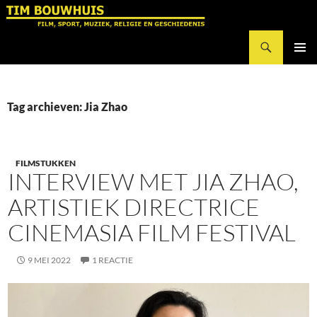
Ga
naar
Zoeken
de
Tim Bouwhuis
inhoud
PRIMAI
MENU
Tag archieven: Jia Zhao
FILMSTUKKEN
INTERVIEW MET JIA ZHAO,
ARTISTIEK DIRECTRICE
CINEMASIA FILM FESTIVAL
9 MEI 2022
1 REACTIE