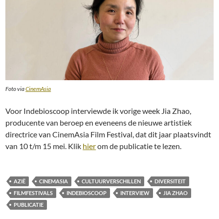
Foto via
CinemAsia
Voor Indebioscoop interviewde ik vorige week Jia Zhao,
producente van beroep en eveneens de nieuwe artistiek
directrice van CinemAsia Film Festival, dat dit jaar plaatsvindt
van 10 t/m 15 mei. Klik
hier
om de publicatie te lezen.
AZIË
CINEMASIA
CULTUURVERSCHILLEN
DIVERSITEIT
FILMFESTIVALS
INDEBIOSCOOP
INTERVIEW
JIA ZHAO
PUBLICATIE