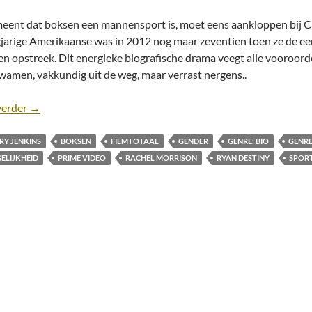
eent dat boksen een mannensport is, moet eens aankloppen bij Cl
gjarige Amerikaanse was in 2012 nog maar zeventien toen ze de 
en opstreek. Dit energieke biografische drama veegt alle vooroorde
wamen, vakkundig uit de weg, maar verrast nergens..
Recensie: The Fire Inside [Rachel Morrison; Prime Video, 2
verder
→
RY JENKINS
BOKSEN
FILMTOTAAL
GENDER
GENRE: BIO
GENRE
ELIJKHEID
PRIME VIDEO
RACHEL MORRISON
RYAN DESTINY
SPOR