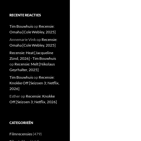
RECENTE REACTIES
Tim Bouwhuis
op
Recensie:
Omaha [Cole Webley, 2025]
Annemarie Vink
op
Recensie:
Omaha [Cole Webley, 2025]
Recensie: Heat [Jacqueline
Zünd, 2026] - Tim Bouwhuis
op
Recensie: Melt [Nikolaus
Geyrhalter, 2025]
Tim Bouwhuis
op
Recensie:
Knokke Off [Seizoen 3; Netflix,
2026]
Esther
op
Recensie: Knokke
Off [Seizoen 3; Netflix, 2026]
CATEGORIEËN
Filmrecensies
(479)