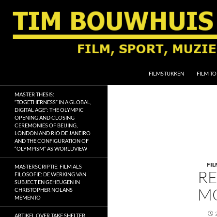
Ga
naar
de
inhoud
Zoeken
Tim Bouwhuis
FILMSTUKKEN
FILM TO
Film, sport, muziek, religie en
MASTER THESIS:
geschiedenis
“TOGETHERNESS” IN A GLOBAL,
DIGITAL AGE”: THE OLYMPIC
OPENING AND CLOSING
CEREMONIES OF BEIJING,
LONDON AND RIO DE JANEIRO
AND THE CONFIGURATION OF
“OLYMPISM” AS WORLDVIEW
FIL
MASTERSCRIPTIE: FILM ALS
RE
FILOSOFIE: DE WERKING VAN
SUBJECT EN GEHEUGEN IN
MO
CHRISTOPHER NOLANS
MEMENTO
ARTIKEL OVER TAKE SHELTER