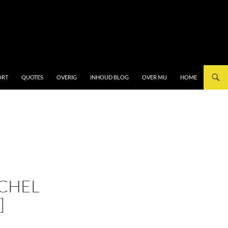
ORT
QUOTES
OVERIG
INHOUD BLOG
OVER MIJ
HOME
ACHEL
]