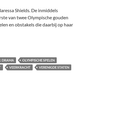
aressa Shields. De inmiddels
eerste van twee Olympische gouden
len en obstakels die daarbij op haar
024]
: DRAMA
OLYMPISCHE SPELEN
T
VEERKRACHT
VERENIGDE STATEN