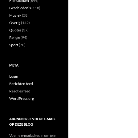
Filmstukken
(644)
Geschiedenis
(118)
Muziek
(58)
Overig
(142)
Quotes
(37)
Religie
(94)
Sport
(70)
META
Login
Berichten feed
Reacties feed
WordPress.org
ABONNEER JE VIA DE E-MAIL
OP DEZE BLOG
Voer je e-mailadres in om je in