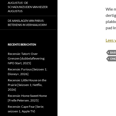
AUGUSTUS’- DE
SCHADUWZIJDEN VAN KEIZER
Wie m
AUGUSTUS
derti
DE AANSLAGEN VAN PARIJS:
plakk
BETEKENIS IN VERHAALVORM
pad k
Lees 
RECENTE BERICHTEN
BAR
Recensie: Tatort: Over
Grenzen [dubbelaflevering;
ONG
NPO Start, 2025]
Recensie: Furious [Seizoen 1;
Disney+, 2026]
Recensie: Little House on the
Prairie [Seizoen 1; Netflix,
2026]
Recensie: Home Sweet Home
[Frelle Petersen, 2025]
Recensie: Cape Fear [Serie;
seizoen 1, Apple TV)