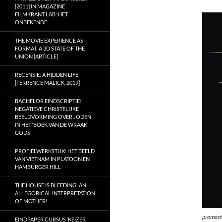
[2011] IN MAGAZINE
FILMKRANT LAB: HET
ONBEKENDE
THE MOVIE EXPERIENCE AS
FORMAT: A 3D STATE OF THE
UNION [ARTICLE]
RECENSIE: A HIDDEN LIFE
[TERRENCE MALICK, 2019]
BACHELOR EINDSCRIPTIE:
NEGATIEVE CHRISTELIJKE
BEELDVORMING OVER JODEN
IN HET ‘BOEK VAN DE WRAAK
GODS’
PROFIELWERKSTUK: HET BEELD
VAN VIETNAM IN PLATOON EN
HAMBURGER HILL
THE HOUSE IS BLEEDING: AN
ALLEGORICAL INTERPRETATION
OF MOTHER!
promost
EINDPAPER CURSUS ‘KEIZER