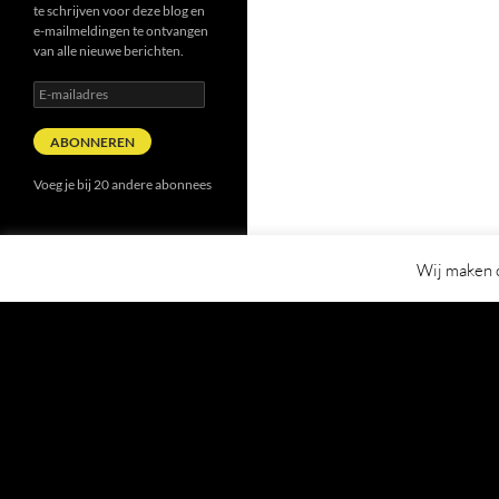
te schrijven voor deze blog en
e-mailmeldingen te ontvangen
van alle nieuwe berichten.
E-
mailadres
ABONNEREN
Voeg je bij 20 andere abonnees
Wij maken o