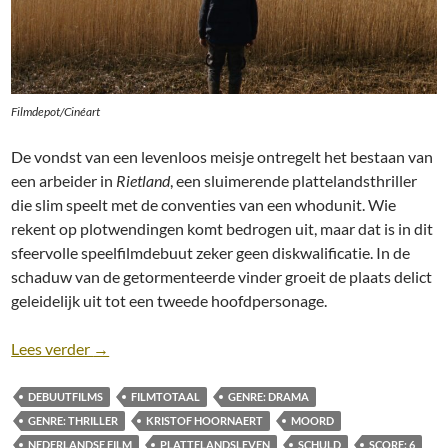
Filmdepot/Cinéart
De vondst van een levenloos meisje ontregelt het bestaan van
een arbeider in
Rietland
, een sluimerende plattelandsthriller
die slim speelt met de conventies van een whodunit. Wie
rekent op plotwendingen komt bedrogen uit, maar dat is in dit
sfeervolle speelfilmdebuut zeker geen diskwalificatie. In de
schaduw van de getormenteerde vinder groeit de plaats delict
geleidelijk uit tot een tweede hoofdpersonage.
Recensie: Rietland [Sven Bresser, 2025]
Lees verder
→
DEBUUTFILMS
FILMTOTAAL
GENRE: DRAMA
GENRE: THRILLER
KRISTOF HOORNAERT
MOORD
NEDERLANDSE FILM
PLATTELANDSLEVEN
SCHULD
SCORE: 6