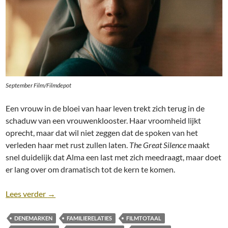
September Film/Filmdepot
Een vrouw in de bloei van haar leven trekt zich terug in de
schaduw van een vrouwenklooster. Haar vroomheid lijkt
oprecht, maar dat wil niet zeggen dat de spoken van het
verleden haar met rust zullen laten.
The Great Silence
maakt
snel duidelijk dat Alma een last met zich meedraagt, maar doet
er lang over om dramatisch tot de kern te komen.
Recensie: Den store stilhed (The Great Silence) [Kri
Lees verder
→
DENEMARKEN
FAMILIERELATIES
FILMTOTAAL