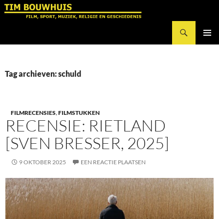
Ga
naar
Zoeken
de
Tim Bouwhuis
inhoud
PRIMAI
MENU
Tag archieven: schuld
FILMRECENSIES
,
FILMSTUKKEN
RECENSIE: RIETLAND
[SVEN BRESSER, 2025]
9 OKTOBER 2025
EEN REACTIE PLAATSEN