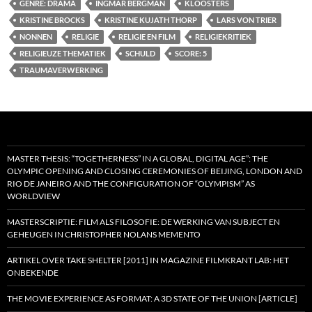
GENRE: DRAMA
INGMAR BERGMAN
KLOOSTERS
KRISTINE BROCKS
KRISTINE KUJATH THORP
LARS VON TRIER
NONNEN
RELIGIE
RELIGIE EN FILM
RELIGIEKRITIEK
RELIGIEUZE THEMATIEK
SCHULD
SCORE: 5
TRAUMAVERWERKING
MASTER THESIS: “TOGETHERNESS” IN A GLOBAL, DIGITAL AGE”: THE
OLYMPIC OPENING AND CLOSING CEREMONIES OF BEIJING, LONDON AND
RIO DE JANEIRO AND THE CONFIGURATION OF “OLYMPISM” AS
WORLDVIEW
MASTERSCRIPTIE: FILM ALS FILOSOFIE: DE WERKING VAN SUBJECT EN
GEHEUGEN IN CHRISTOPHER NOLANS MEMENTO
ARTIKEL OVER TAKE SHELTER [2011] IN MAGAZINE FILMKRANT LAB: HET
ONBEKENDE
THE MOVIE EXPERIENCE AS FORMAT: A 3D STATE OF THE UNION [ARTICLE]