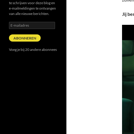
te schrijven voor deze blog en
e-mailmeldingen te ontvangen
Jij be
van alle nieuwe berichten.
E-
mailadres
ABONNEREN
Voeg je bij 20 andere abonnees