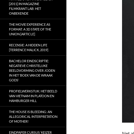
[2011] IN MAGAZINE
FILMKRANT LAB: HET
ONBEKENDE
THE MOVIE EXPERIENCE AS
FORMAT: A 3D STATE OF THE
UNION [ARTICLE]
RECENSIE: A HIDDEN LIFE
[TERRENCE MALICK, 2019]
BACHELOR EINDSCRIPTIE:
NEGATIEVE CHRISTELIJKE
BEELDVORMING OVER JODEN
IN HET ‘BOEK VAN DE WRAAK
GODS’
PROFIELWERKSTUK: HET BEELD
VAN VIETNAM IN PLATOON EN
HAMBURGER HILL
THE HOUSE IS BLEEDING: AN
ALLEGORICAL INTERPRETATION
OF MOTHER!
Net a
EINDPAPER CURSUS ‘KEIZER