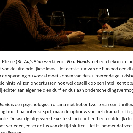
 Kienle (
Bis Aufs Blut
) werkt voor
Four Hands
met een beknopte prem
t van de uiteindelijke climax. Het eerste uur van de film had een 
n de spanning nu vooral moet komen van de sluimerende geluidsban
ele hints wijzen ondertussen nog wel degelijk op een intelligent o
ij echter aan eigenheid en durf, en dus aan onderscheidingsvermo
Hands
is een psychologisch drama met het ontwerp van een thriller
uigt met haar intense spel, maar de opbouw van het drama lijdt tege
imte. De warrig uitgewerkte vertelstructuur heeft een duidelijk doe
et verleden, en zo de lus van de tijd sluiten. Het is jammer dat vee
 realiseren.