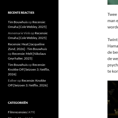
RECENTE REACTIES
Twee 
man e
Tim Bouwhuis
op
Recensie:
worde
Omaha [Cole Webley, 2025]
Annemarie Vink
op
Recensie:
Omaha [Cole Webley, 2025]
Twint
Recensie: Heat [Jacqueline
Haman
Zünd, 2026] - Tim Bouwhuis
de be
op
Recensie: Melt [Nikolaus
de we
Geyrhalter, 2025]
psych
Tim Bouwhuis
op
Recensie:
Knokke Off [Seizoen 3; Netflix,
te ko
2026]
Esther
op
Recensie: Knokke
Off [Seizoen 3; Netflix, 2026]
CATEGORIEËN
Filmrecensies
(479)