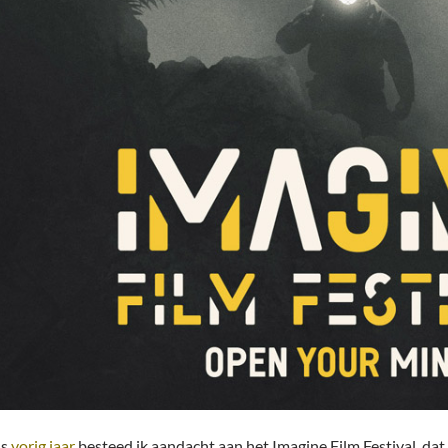
ls
vorig jaar
besteed ik aandacht aan het Imagine Film Festival, dat 