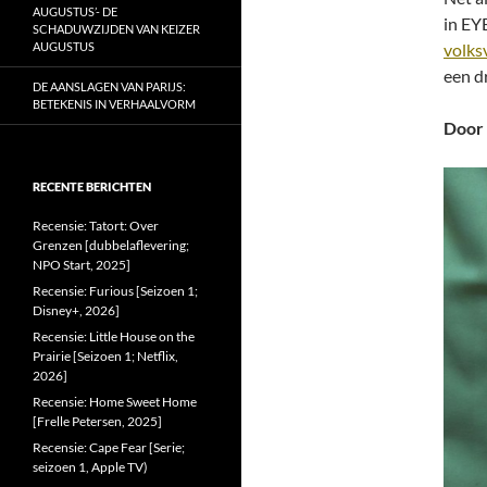
AUGUSTUS’- DE
in EY
SCHADUWZIJDEN VAN KEIZER
volks
AUGUSTUS
een d
DE AANSLAGEN VAN PARIJS:
BETEKENIS IN VERHAALVORM
Door 
RECENTE BERICHTEN
Recensie: Tatort: Over
Grenzen [dubbelaflevering;
NPO Start, 2025]
Recensie: Furious [Seizoen 1;
Disney+, 2026]
Recensie: Little House on the
Prairie [Seizoen 1; Netflix,
2026]
Recensie: Home Sweet Home
[Frelle Petersen, 2025]
Recensie: Cape Fear [Serie;
seizoen 1, Apple TV)