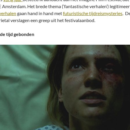
E Amsterdam. Het brede thema (‘fantastische verhalen’) legitimeer
verhalen
gaan hand in hand met
futuristische tijdreismysteries
. D
rietal verslagen een greep uit het festivalaanbod.
de tijd gebonden