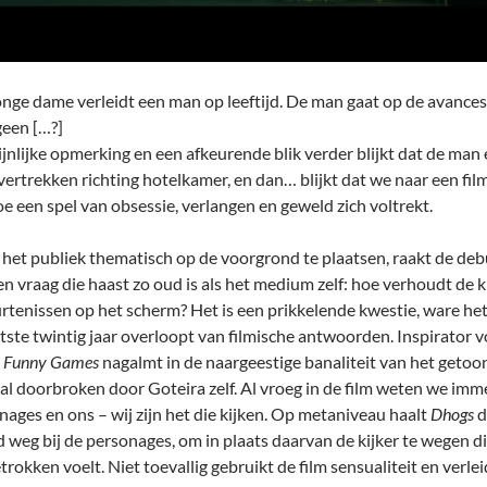
onge dame verleidt een man op leeftijd. De man gaat op de avances 
geen […?]
ijnlijke opmerking en een afkeurende blik verder blijkt dat de m
ertrekken richting hotelkamer, en dan… blijkt dat we naar een film i
oe een spel van obsessie, verlangen en geweld zich voltrekt.
het publiek thematisch op de voorgrond te plaatsen, raakt de d
n vraag die haast zo oud is als het medium zelf: hoe verhoudt de kij
rtenissen op het scherm? Het is een prikkelende kwestie, ware het
atste twintig jaar overloopt van filmische antwoorden. Inspirator 
s
Funny Games
nagalmt in de naargeestige banaliteit van het geto
al doorbroken door Goteira zelf. Al vroeg in de film weten we imme
nages en ons – wij zijn het die kijken. Op metaniveau haalt
Dhogs
d
 weg bij de personages, om in plaats daarvan de kijker te wegen di
rokken voelt. Niet toevallig gebruikt de film sensualiteit en verle