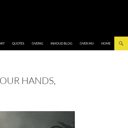
ORT
QUOTES
OVERIG
INHOUD BLOG
OVER MIJ
HOME
 FOUR HANDS,