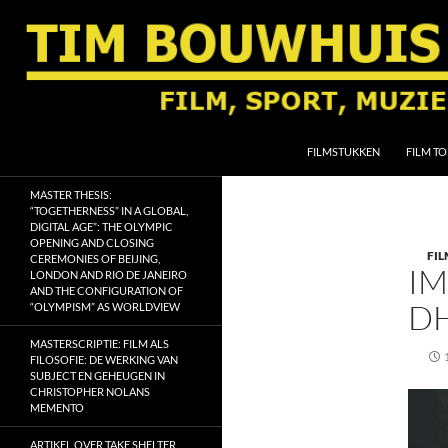
Ga
naar
de
inhoud
Zoeken
Tim Bouwhuis
FILMSTUKKEN
FILM TO
Film, sport, muziek, religie en
MASTER THESIS:
geschiedenis
“TOGETHERNESS” IN A GLOBAL,
DIGITAL AGE”: THE OLYMPIC
OPENING AND CLOSING
FIL
CEREMONIES OF BEIJING,
IM
LONDON AND RIO DE JANEIRO
AND THE CONFIGURATION OF
DH
“OLYMPISM” AS WORLDVIEW
MASTERSCRIPTIE: FILM ALS
FILOSOFIE: DE WERKING VAN
SUBJECT EN GEHEUGEN IN
CHRISTOPHER NOLANS
MEMENTO
ARTIKEL OVER TAKE SHELTER