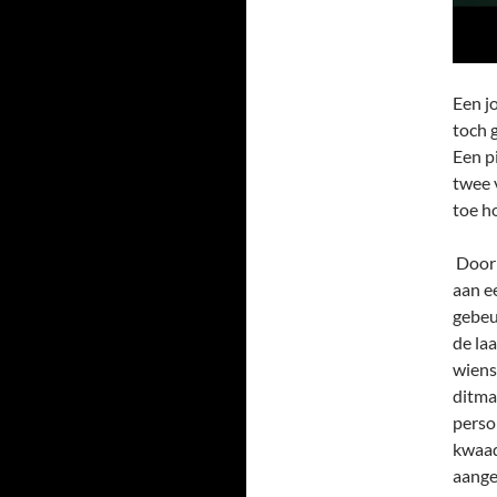
Een j
toch 
Een p
twee v
toe h
Door 
aan ee
gebeu
de la
wien
ditma
perso
kwaad
aanget