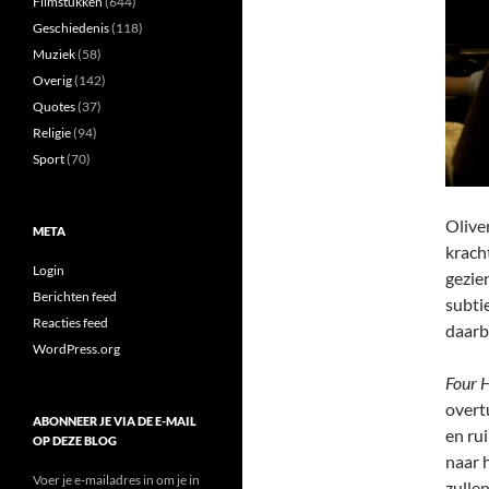
Filmstukken
(644)
Geschiedenis
(118)
Muziek
(58)
Overig
(142)
Quotes
(37)
Religie
(94)
Sport
(70)
Oliver
META
krach
Login
gezie
Berichten feed
subti
Reacties feed
daarb
WordPress.org
Four 
overt
ABONNEER JE VIA DE E-MAIL
en ru
OP DEZE BLOG
naar h
Voer je e-mailadres in om je in
zullen