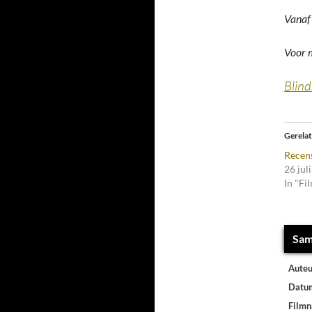
Vanaf 
Voor m
Blind
Gerela
Recens
26 jul
In "Fi
Sam
Auteu
Datu
Film