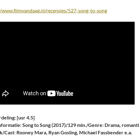
//www.filmvandaag.nl/recensies/527-song-to-song
deling: [usr 4.5]
nformatie: Song to Song (2017)/129 min./Genre: Drama, romant
k/Cast: Rooney Mara, Ryan Gosling, Michael Fassbender e.a.