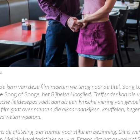
ot
de kern van deze film moeten we terug naar de titel.
Song t
e Song of Songs
, het Bijbelse Hooglied. Treffender kon die v
sche liefdesepos voelt aan als een lyrische viering van gevoe
film gaat over mensen die elkaar aankijken, knuffelen, bege
ies weten waarom.
ns de aftiteling is er ruimte voor stilte en bezinning. Dit is w
n Malicks karakteristieke oeuvre. Ergens rijst het gevoel dat