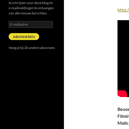
te schrijven voor deze blog en
e-mailmeldingen te ontvangen
http:
van alle nieuwe berichten.
E-
mailadres
ABONNEREN
Voeg je bij 20 andere abonnees
Beoor
Filmi
Malic