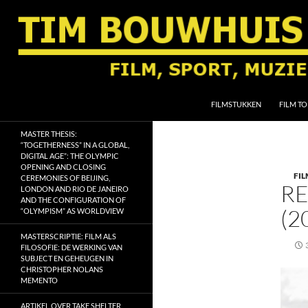
Ga
naar
de
inhoud
Zoeken
Tim Bouwhuis
FILMSTUKKEN
FILM TO
Film, sport, muziek, religie en
MASTER THESIS:
geschiedenis
“TOGETHERNESS” IN A GLOBAL,
DIGITAL AGE”: THE OLYMPIC
OPENING AND CLOSING
FIL
CEREMONIES OF BEIJING,
RE
LONDON AND RIO DE JANEIRO
AND THE CONFIGURATION OF
(2
“OLYMPISM” AS WORLDVIEW
MASTERSCRIPTIE: FILM ALS
FILOSOFIE: DE WERKING VAN
SUBJECT EN GEHEUGEN IN
CHRISTOPHER NOLANS
MEMENTO
ARTIKEL OVER TAKE SHELTER