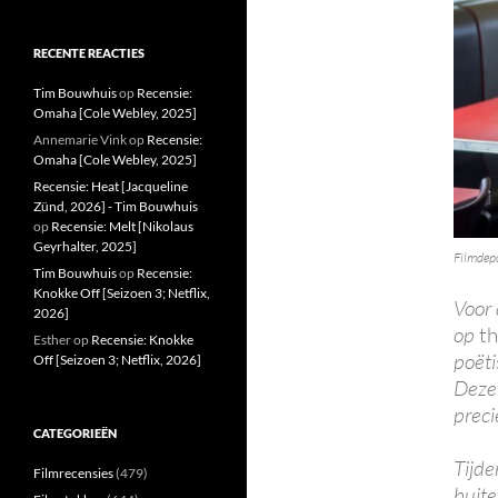
RECENTE REACTIES
Tim Bouwhuis
op
Recensie:
Omaha [Cole Webley, 2025]
Annemarie Vink
op
Recensie:
Omaha [Cole Webley, 2025]
Recensie: Heat [Jacqueline
Zünd, 2026] - Tim Bouwhuis
op
Recensie: Melt [Nikolaus
Geyrhalter, 2025]
Filmdep
Tim Bouwhuis
op
Recensie:
Knokke Off [Seizoen 3; Netflix,
Voor 
2026]
op
th
Esther
op
Recensie: Knokke
poëti
Off [Seizoen 3; Netflix, 2026]
Deze 
prec
CATEGORIEËN
Tijde
Filmrecensies
(479)
buite