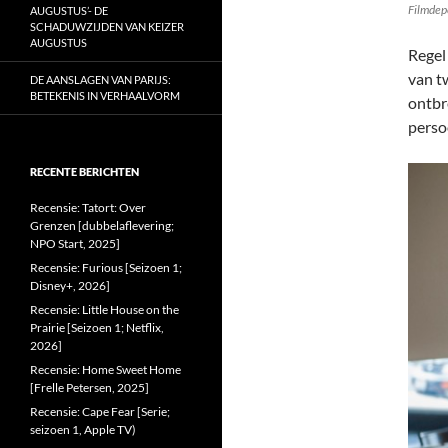
Filmdep
AUGUSTUS’- DE
SCHADUWZIJDEN VAN KEIZER
AUGUSTUS
Regel 
van tw
DE AANSLAGEN VAN PARIJS:
BETEKENIS IN VERHAALVORM
ontbr
perso
RECENTE BERICHTEN
Recensie: Tatort: Over
Grenzen [dubbelaflevering;
NPO Start, 2025]
Recensie: Furious [Seizoen 1;
Disney+, 2026]
Recensie: Little House on the
Prairie [Seizoen 1; Netflix,
2026]
Recensie: Home Sweet Home
[Frelle Petersen, 2025]
Recensie: Cape Fear [Serie;
seizoen 1, Apple TV)