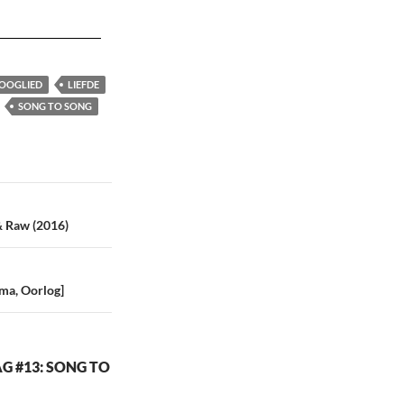
OOGLIED
LIEFDE
SONG TO SONG
& Raw (2016)
ma, Oorlog]
G #13: SONG TO