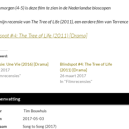
morgen (4-5) is deze film te zien in de Nederlandse bioscopen
ijn recensie van The Tree of Life (2011), een eerdere film van Terrence 
spot #4: The Tree of Life (2011) [Drama]
teerd
ie: Une Vie (2016) [Drama]
Blindspot #4: The Tree of Life
i 2017
(2011) [Drama]
lmrecensies"
26 maart 2017
In "Filmrecensies"
envatting
r
Tim Bouwhuis
m
2017-05-03
naam
Song to Song (2017)