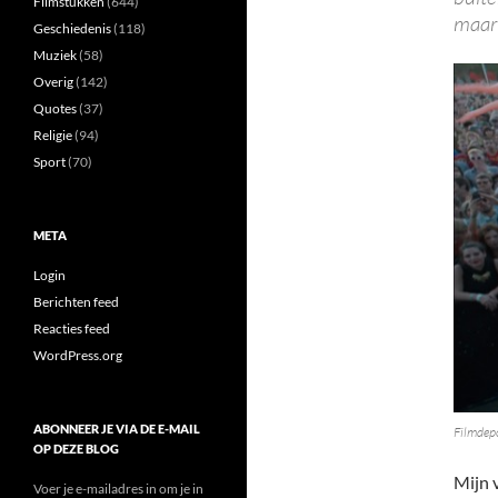
Filmstukken
(644)
maar 
Geschiedenis
(118)
Muziek
(58)
Overig
(142)
Quotes
(37)
Religie
(94)
Sport
(70)
META
Login
Berichten feed
Reacties feed
WordPress.org
ABONNEER JE VIA DE E-MAIL
Filmdep
OP DEZE BLOG
Mijn 
Voer je e-mailadres in om je in