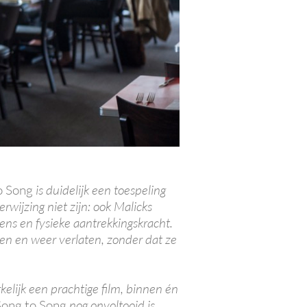
o Song
is duidelijk een toespeling
erwijzing niet zijn: ook Malicks
lens en fysieke aantrekkingskracht.
ren en weer verlaten, zonder dat ze
erkelijk een prachtige film, binnen én
Song to Song
nog onvoltooid is,