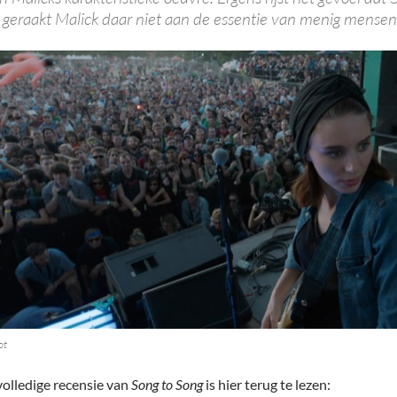
geraakt Malick daar niet aan de essentie van menig mense
ot
volledige recensie van
Song to Song
is hier terug te lezen: