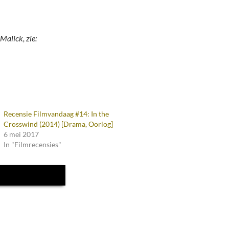
Malick, zie:
Recensie Filmvandaag #14: In the
Crosswind (2014) [Drama, Oorlog]
6 mei 2017
In "Filmrecensies"