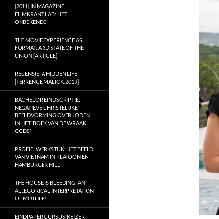
[2011] IN MAGAZINE
FILMKRANT LAB: HET
ONBEKENDE
THE MOVIE EXPERIENCE AS
FORMAT: A 3D STATE OF THE
UNION [ARTICLE]
RECENSIE: A HIDDEN LIFE
[TERRENCE MALICK, 2019]
BACHELOR EINDSCRIPTIE:
NEGATIEVE CHRISTELIJKE
BEELDVORMING OVER JODEN
IN HET ‘BOEK VAN DE WRAAK
GODS’
PROFIELWERKSTUK: HET BEELD
VAN VIETNAM IN PLATOON EN
HAMBURGER HILL
THE HOUSE IS BLEEDING: AN
ALLEGORICAL INTERPRETATION
OF MOTHER!
EINDPAPER CURSUS ‘KEIZER