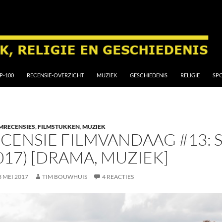
P-100
RECENSIE-OVERZICHT
MUZIEK
GESCHIEDENIS
RELIGIE
SP
MRECENSIES
,
FILMSTUKKEN
,
MUZIEK
CENSIE FILMVANDAAG #13: 
017) [DRAMA, MUZIEK]
3 MEI 2017
TIM BOUWHUIS
4 REACTIES