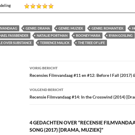
deling
MVANDAAG
GENRE: DRAMA
GENRE: MUZIEK
GENRE: ROMANTIEK
H
HAEL FASSBENDER
NATALIE PORTMAN
ROONEY MARA
RYAN GOSLING
LE OVER SUBSTANCE
TERRENCE MALICK
THE TREE OF LIFE
Bericht
VORIG BERICHT
navigatie
Recensies Filmvandaag #11 en #12: Before I Fall (2017) 
VOLGEND BERICHT
Recensie Filmvandaag #14: In the Crosswind (2014) [Dra
4 GEDACHTEN OVER “RECENSIE FILMVANDAA
SONG (2017) [DRAMA, MUZIEK]”