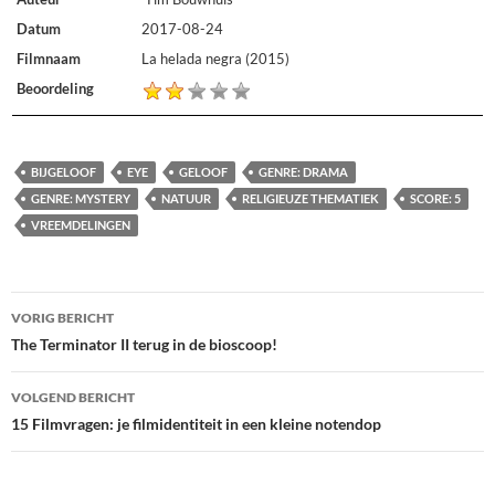
Datum
2017-08-24
Filmnaam
La helada negra (2015)
Beoordeling
BIJGELOOF
EYE
GELOOF
GENRE: DRAMA
GENRE: MYSTERY
NATUUR
RELIGIEUZE THEMATIEK
SCORE: 5
VREEMDELINGEN
Bericht
VORIG BERICHT
navigatie
The Terminator II terug in de bioscoop!
VOLGEND BERICHT
15 Filmvragen: je filmidentiteit in een kleine notendop