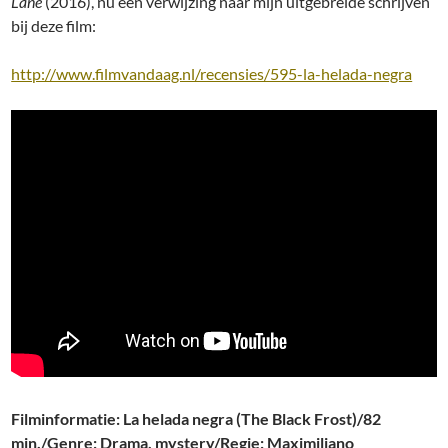
Lane
(2016), nu een verwijzing naar mijn uitgebreide schrijven
bij deze film:
http://www.filmvandaag.nl/recensies/595-la-helada-negra
Filminformatie: La helada negra (The Black Frost)/82
min./Genre: Drama, mystery/Regie: Maximiliano