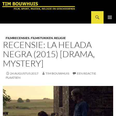
Ga
naar
Zoeken
de
Tim Bouwhuis
inhoud
PRIMAI
MENU
FILMRECENSIES
,
FILMSTUKKEN
,
RELIGIE
RECENSIE: LA HELADA
NEGRA (2015) [DRAMA,
MYSTERY]
24 AUGUSTUS 2017
TIM BOUWHUIS
EEN REACTIE
PLAATSEN