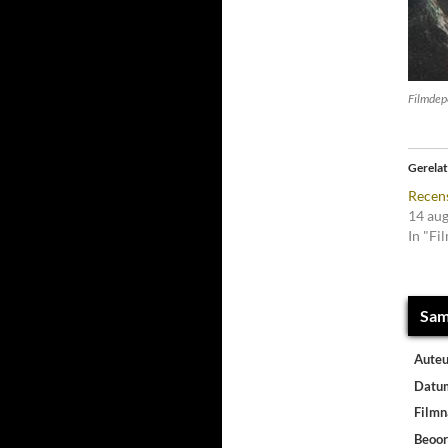
Filmdep
Gerela
Recens
14 au
In "Fi
Sam
Auteu
Datu
Film
Beoor