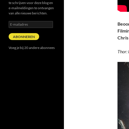
te schrijven voor deze blog en
e-mailmeldingen te ontvangen
van alle nieuwe berichten.
E-
Beoor
mailadres
Filmi
ABONNEREN
Chris
Voeg je bij 20 andere abonnees
Thor: 