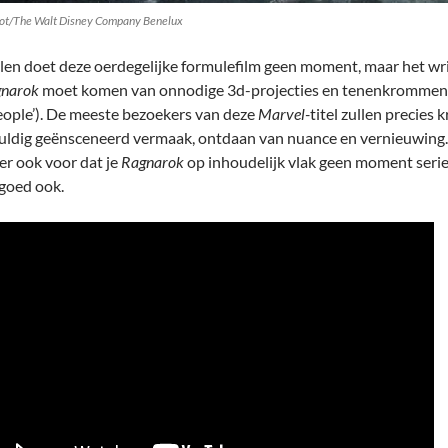
ot/The Walt Disney Company Benelux
len doet deze oerdegelijke formulefilm geen moment, maar het wr
narok
moet komen van onnodige 3d-projecties en tenenkrommende on
eople’). De meeste bezoekers van deze
Marvel-
titel zullen precies
uldig geënsceneerd vermaak, ontdaan van nuance en vernieuwing. 
 er ook voor dat je
Ragnarok
op inhoudelijk vlak geen moment serie
goed ook.