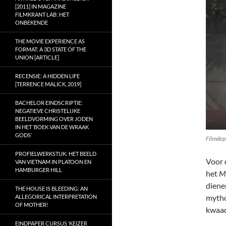
[2011] IN MAGAZINE
FILMKRANT LAB: HET
ONBEKENDE
THE MOVIE EXPERIENCE AS
FORMAT: A 3D STATE OF THE
UNION [ARTICLE]
RECENSIE: A HIDDEN LIFE
[TERRENCE MALICK, 2019]
BACHELOR EINDSCRIPTIE:
NEGATIEVE CHRISTELIJKE
BEELDVORMING OVER JODEN
IN HET ‘BOEK VAN DE WRAAK
GODS’
Filmdep
PROFIELWERKSTUK: HET BEELD
Voor 
VAN VIETNAM IN PLATOON EN
HAMBURGER HILL
het
M
diene
THE HOUSE IS BLEEDING: AN
mytho
ALLEGORICAL INTERPRETATION
OF MOTHER!
kwaad
EINDPAPER CURSUS ‘KEIZER