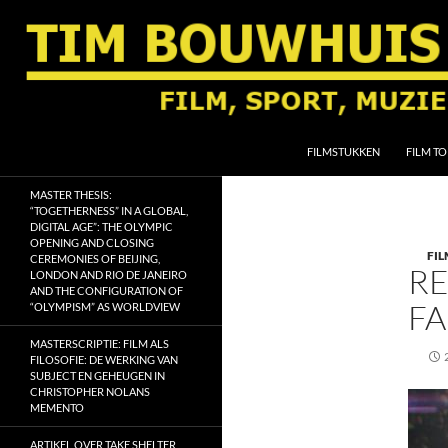
Ga
naar
de
inhoud
Zoeken
Tim Bouwhuis
FILMSTUKKEN
FILM TO
Film, sport, muziek, religie en
MASTER THESIS:
geschiedenis
“TOGETHERNESS” IN A GLOBAL,
DIGITAL AGE”: THE OLYMPIC
OPENING AND CLOSING
FIL
CEREMONIES OF BEIJING,
RE
LONDON AND RIO DE JANEIRO
AND THE CONFIGURATION OF
FA
“OLYMPISM” AS WORLDVIEW
MASTERSCRIPTIE: FILM ALS
FILOSOFIE: DE WERKING VAN
SUBJECT EN GEHEUGEN IN
CHRISTOPHER NOLANS
MEMENTO
ARTIKEL OVER TAKE SHELTER