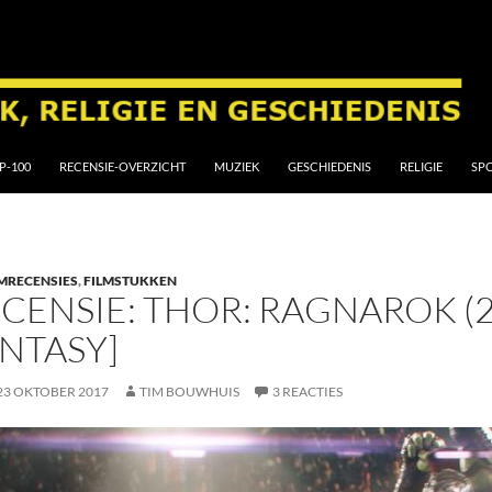
P-100
RECENSIE-OVERZICHT
MUZIEK
GESCHIEDENIS
RELIGIE
SP
MRECENSIES
,
FILMSTUKKEN
CENSIE: THOR: RAGNAROK (20
NTASY]
23 OKTOBER 2017
TIM BOUWHUIS
3 REACTIES