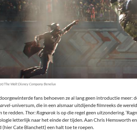
ot/The Walt Disney Company Benelux
doorgewinterde fans behoeven ze al lang geen introductie meer: de
arvel
-universum, die in een alsmaar uitdijende filmreeks de were
n te redden.
Thor: Ragnarok
is op die regel geen uitzondering. ‘Rag
logie letterlijk naar het einde der tijden. Aan Chris Hemsworth e
 (hier Cate Blanchett) een halt toe te roepen.