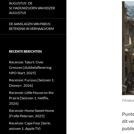
AUGUSTUS’- DE
SCHADUWZIJDEN VAN KEIZER
AUGUSTUS
DE AANSLAGEN VAN PARIJS:
BETEKENIS IN VERHAALVORM
RECENTE BERICHTEN
Recensie: Tatort: Over
Grenzen [dubbelaflevering;
NPO Start, 2025]
Recensie: Furious [Seizoen 1;
Disney+, 2026]
Recensie: Little House on the
Prairie [Seizoen 1; Netflix,
Filmdep
2026]
Recensie: Home Sweet Home
Punte
[Frelle Petersen, 2025]
dit v
Recensie: Cape Fear [Serie;
publi
seizoen 1, Apple TV)