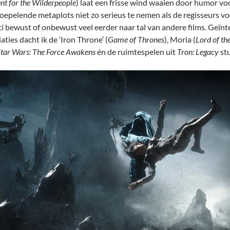
nt for the Wilderpeople
) laat een frisse wind waaien door humor voo
oepelende metaplots niet zo serieus te nemen als de regisseurs v
ti bewust of onbewust veel eerder naar tal van andere films. Geïnte
aties dacht ik de ‘Iron Throne’ (
Game of Thrones
), Moria (
Lord of th
tar Wars: The Force Awakens
én de ruimtespelen uit
Tron: Legacy
stu