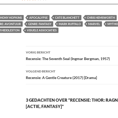
HONY HOPKINS
APOCALYPSE
CATE BLANCHETT
CHRIS HEMSWORTH
RE: AVONTUUR
GENRE: FANTASY
MARK RUFFALO
MARVEL
MYTHO
 HIDDLESTON
VISUELE ASSOCIATIES
Bericht
VORIG BERICHT
navigatie
Recensie: The Seventh Seal (Ingmar Bergman, 1957)
VOLGEND BERICHT
Recensie: A Gentle Creature (2017) [Drama]
3 GEDACHTEN OVER “RECENSIE: THOR: RAGN
[ACTIE, FANTASY]”