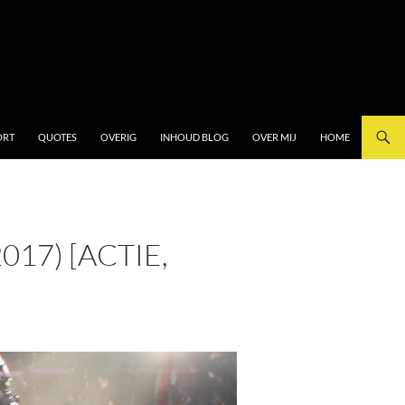
ORT
QUOTES
OVERIG
INHOUD BLOG
OVER MIJ
HOME
17) [ACTIE,