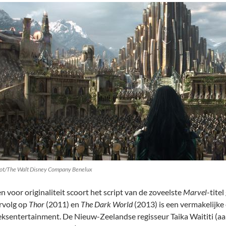
ot/The Walt Disney Company Benelux
n voor originaliteit scoort het script van de zoveelste
Marvel
-tite
ervolg op
Thor
(2011) en
The Dark World
(2013) is een vermakelijke
eksentertainment. De Nieuw-Zeelandse regisseur Taika Waititi (aan