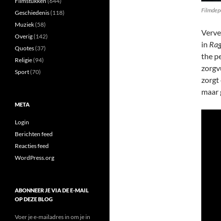
Filmstukken
(644)
Filmdep
Geschiedenis
(118)
Muziek
(58)
Verve
Overig
(142)
in
Rag
Quotes
(37)
the p
Religie
(94)
zorgv
Sport
(70)
zorgt
maar 
META
Login
Berichten feed
Reacties feed
WordPress.org
ABONNEER JE VIA DE E-MAIL
OP DEZE BLOG
Voer je e-mailadres in om je in