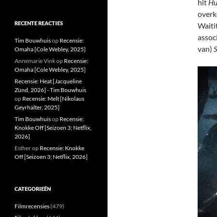
hit
Hu
overk
RECENTE REACTIES
Waiti
associ
Tim Bouwhuis
op
Recensie:
van)
S
Omaha [Cole Webley, 2025]
Annemarie Vink
op
Recensie:
Omaha [Cole Webley, 2025]
Recensie: Heat [Jacqueline
Zünd, 2026] - Tim Bouwhuis
op
Recensie: Melt [Nikolaus
Geyrhalter, 2025]
Tim Bouwhuis
op
Recensie:
Knokke Off [Seizoen 3; Netflix,
2026]
Esther
op
Recensie: Knokke
Off [Seizoen 3; Netflix, 2026]
CATEGORIEËN
Filmrecensies
(479)