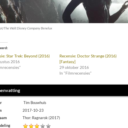
ot/The Walt Disney Company Benelux
teerd
ie: Star Trek: Beyond (2016)
Recensie: Doctor Strange (2016)
gustus 2016
[Fantasy]
lmrecensies"
29 oktober 2016
In "Filmrecensies"
envatting
r
Tim Bouwhuis
m
2017-10-23
naam
Thor: Ragnarok (2017)
deling