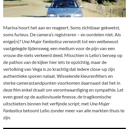
Marina hoort het aan en reageert. Soms zichtbaar gekwetst,
soms furieus. De camera’s registreren – en oordelen niet. Als
enige(n)?
Una Mujer Fantastica
verwordt tot een welbewust
vastgelegde lijdensweg, een medium voor de pijn van een
vrouw die niets verkeerd deed. Misschien is Lelio’s beroep op
de pathos van de kijker hier iets te opzichtig, maar de
vertolking van Vega is zo krachtig dat iedere close-up zijn
authentieke sporen nalaat. Wisselende kleurenfilters en
sterke camerastandpunten voorkomen daarnaast dat het in
deze film enkel draait om verontwaardiging en sympathie. Let
even goed op de audiovisuele finesse, de tragikomische
uitschieters binnen het verfijnde script; met
Una Mujer
Fantastica
betoont Lelio zonder meer van alle markten thuis te
zijn.