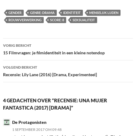
GENDER
GENRE: DRAMA
IDENTITEIT
MENSELIJK LIJDEN
ROUWVERWERKING
SCORE: 8
SEKSUALITEIT
Bericht
VORIG BERICHT
navigatie
15 Filmvragen: je filmidentiteit in een kleine notendop
VOLGEND BERICHT
Recensie: Lily Lane (2016) [Drama, Experimenteel]
4 GEDACHTEN OVER “RECENSIE: UNA MUJER
FANTASTICA (2017) [DRAMA]”
De Protagonisten
1 SEPTEMBER 2017 OM 09:48