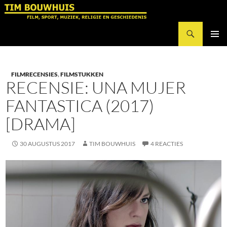
Ga
naar
Zoeken
de
Tim Bouwhuis
inhoud
PRIMAI
MENU
FILMRECENSIES
,
FILMSTUKKEN
RECENSIE: UNA MUJER
FANTASTICA (2017)
[DRAMA]
30 AUGUSTUS 2017
TIM BOUWHUIS
4 REACTIES