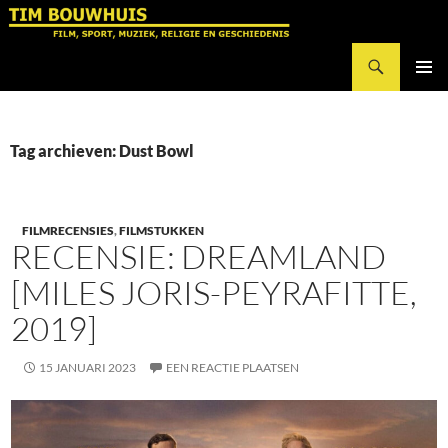
Ga
naar
Zoeken
de
Tim Bouwhuis
inhoud
PRIMAI
MENU
Tag archieven: Dust Bowl
FILMRECENSIES
,
FILMSTUKKEN
RECENSIE: DREAMLAND
[MILES JORIS-PEYRAFITTE,
2019]
15 JANUARI 2023
EEN REACTIE PLAATSEN