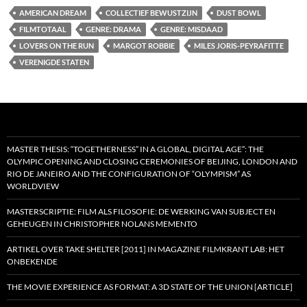
AMERICAN DREAM
COLLECTIEF BEWUSTZIJN
DUST BOWL
FILMTOTAAL
GENRE: DRAMA
GENRE: MISDAAD
LOVERS ON THE RUN
MARGOT ROBBIE
MILES JORIS-PEYRAFITTE
VERENIGDE STATEN
MASTER THESIS: “TOGETHERNESS” IN A GLOBAL, DIGITAL AGE”: THE
OLYMPIC OPENING AND CLOSING CEREMONIES OF BEIJING, LONDON AND
RIO DE JANEIRO AND THE CONFIGURATION OF “OLYMPISM” AS
WORLDVIEW
MASTERSCRIPTIE: FILM ALS FILOSOFIE: DE WERKING VAN SUBJECT EN
GEHEUGEN IN CHRISTOPHER NOLANS MEMENTO
ARTIKEL OVER TAKE SHELTER [2011] IN MAGAZINE FILMKRANT LAB: HET
ONBEKENDE
THE MOVIE EXPERIENCE AS FORMAT: A 3D STATE OF THE UNION [ARTICLE]