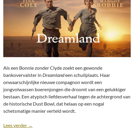
Als een Bonnie zonder Clyde zoekt een gewonde
bankovervalster in
Dreamland
een schuilplaats. Haar
onwaarschijnlijke nieuwe compagnon wordt een
jongvolwassen boerenjongen die droomt van een gelukkiger
bestaan. Een atypisch liefdesverhaal tegen de achtergrond van
de historische Dust Bowl, dat helaas op een nogal
schetsmatige manier verteld wordt.
Recensie: Dreamland [Miles Joris-Peyrafitte, 2019]
Lees verder
→