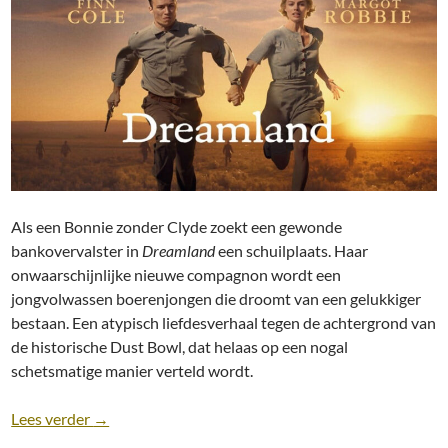
Als een Bonnie zonder Clyde zoekt een gewonde
bankovervalster in
Dreamland
een schuilplaats. Haar
onwaarschijnlijke nieuwe compagnon wordt een
jongvolwassen boerenjongen die droomt van een gelukkiger
bestaan. Een atypisch liefdesverhaal tegen de achtergrond van
de historische Dust Bowl, dat helaas op een nogal
schetsmatige manier verteld wordt.
Recensie: Dreamland [Miles Joris-Peyrafitte, 2019]
Lees verder
→