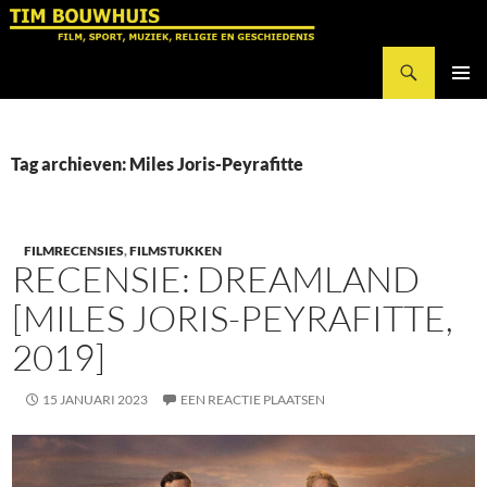
Ga
naar
Zoeken
de
Tim Bouwhuis
inhoud
PRIMAI
MENU
Tag archieven: Miles Joris-Peyrafitte
FILMRECENSIES
,
FILMSTUKKEN
RECENSIE: DREAMLAND
[MILES JORIS-PEYRAFITTE,
2019]
15 JANUARI 2023
EEN REACTIE PLAATSEN