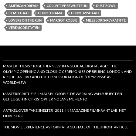
AMERICAN DREAM
COLLECTIEF BEWUSTZIJN
DUST BOWL
FILMTOTAAL
GENRE: DRAMA
GENRE: MISDAAD
LOVERS ON THE RUN
MARGOT ROBBIE
MILES JORIS-PEYRAFITTE
VERENIGDE STATEN
MASTER THESIS: “TOGETHERNESS” IN A GLOBAL, DIGITAL AGE”: THE
OLYMPIC OPENING AND CLOSING CEREMONIES OF BEIJING, LONDON AND
RIO DE JANEIRO AND THE CONFIGURATION OF “OLYMPISM” AS
WORLDVIEW
MASTERSCRIPTIE: FILM ALS FILOSOFIE: DE WERKING VAN SUBJECT EN
GEHEUGEN IN CHRISTOPHER NOLANS MEMENTO
ARTIKEL OVER TAKE SHELTER [2011] IN MAGAZINE FILMKRANT LAB: HET
ONBEKENDE
THE MOVIE EXPERIENCE AS FORMAT: A 3D STATE OF THE UNION [ARTICLE]