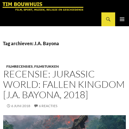
Ga
naar
Zoeken
de
Tim Bouwhuis
inhoud
PRIMAI
MENU
Tag archieven: J.A. Bayona
FILMRECENSIES
,
FILMSTUKKEN
RECENSIE: JURASSIC
WORLD: FALLEN KINGDOM
[J.A. BAYONA, 2018]
6 JUNI 2018
6 REACTIES