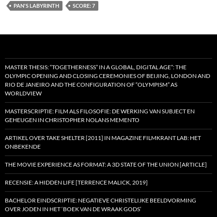
PAN'S LABYRINTH
SCORE: 7
MASTER THESIS: “TOGETHERNESS” IN A GLOBAL, DIGITAL AGE”: THE
OLYMPIC OPENING AND CLOSING CEREMONIES OF BEIJING, LONDON AND
RIO DE JANEIRO AND THE CONFIGURATION OF “OLYMPISM” AS
WORLDVIEW
MASTERSCRIPTIE: FILM ALS FILOSOFIE: DE WERKING VAN SUBJECT EN
GEHEUGEN IN CHRISTOPHER NOLANS MEMENTO
ARTIKEL OVER TAKE SHELTER [2011] IN MAGAZINE FILMKRANT LAB: HET
ONBEKENDE
THE MOVIE EXPERIENCE AS FORMAT: A 3D STATE OF THE UNION [ARTICLE]
RECENSIE: A HIDDEN LIFE [TERRENCE MALICK, 2019]
BACHELOR EINDSCRIPTIE: NEGATIEVE CHRISTELIJKE BEELDVORMING
OVER JODEN IN HET ‘BOEK VAN DE WRAAK GODS’