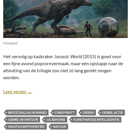
Filmdepot
Het vervolg op kaskraker
Jurassic World
(2015) is goed voor
een fijne avond popcornvermaak, maar een opstapje naar de
afsluiting van de trilogie zou niet zó lang gerekt mogen
worden.
Recensie: Jurassic World: Fallen Kingdom [J.A. Bay
Lees verder
→
BRYCE DALLAS HOWARD
CHRIS PRATT
DIEREN
GENRE: ACTIE
GENRE: AVONTUUR
J.A. BAYONA
KUNSTMATIGE INTELLIGENTIE
MAATSCHAPPIJKRITIEK
NATUUR