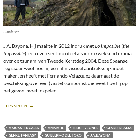
Filmdepot
J.A. Bayona. Hij maakte in 2012 indruk met
Lo Imposible
(
the
Impossible
), een even sentimenteel als indrukwekkend drama
over de tsunami van Tweede Kerstdag 2004. Deze Spaanse
regisseur weet hoe hij een film visueel aantrekkelijk moet
maken, en heeft met Fernando Velazquez daarnaast de
beschikking over een (vaste) componist die weet hoe hij op
het gevoel moet inspelen.
Recensie: A Monster Calls (2016) [Fantasy, Drama]
Lees verder
→
A MONSTER CALLS
ANIMATIE
FELICITY JONES
GENRE: DRAMA
GENRE: FANTASY
GUILLERMO DEL TORO
J.A. BAYONA