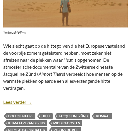
Taskovski Films
Wie slecht gaat op de hittegolven die het Europese vasteland
de voorbije zomers geteisterd hebben, moet zeker niet
afreizen naar de plekken waar
Heat
is opgenomen. De
atmosferische documentaire van de Zwitserse cineaste
Jacqueline Zünd (
Almost There
) verbeeldt hoe mensen op de
warmste plekken op aarde een allesverzengende hitte
verdragen.
Recensie: Heat [Jacqueline Zünd, 2026]
Lees verder
→
DOCUMENTAIRE
HITTE
JACQUELINE ZÜND
KLIMAAT
KLIMAATVERANDERING
MIDDEN-OOSTEN
NIKOLAUS GEYRHALTER
VISIONS DU RÉEL