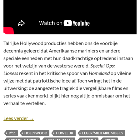
Talrijke Hollywoodproducties hebben ons de voorbije
decennia geleerd dat Amerikaanse mariniers en andere
speciale eenheden met hun daadkrachtige optredens instaan
voor het welzijn van de westerse wereld.
Special Ops:
Lioness
rekent in het kritische spoor van
Homeland
op vileine
wijze met dat patriottische idee af. Toch wringt het in de
uitwerking: de aangezette tragiek die vergelijkbare films en
series vaak kenmerkt blijkt hier nog altijd onmisbaar om het
verhaal te vertellen.
Recensie: Special Ops: Lioness [seizoen 1; Paramo
Lees verder
→
9/11
HOLLYWOOD
HUWELIJK
LEGER/MILITAIRE MISSIES