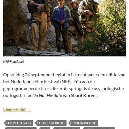
NFF/Filmdepot
Op vrijdag 24 september begint in Utrecht weer een editie van
het Nederlands Film Festival (NFF). Eén van de
geprogrammeerde titels die eruit springt is de psychologische
oorlogsthriller
Do Not Hesitate
van Sharif Korver.
NFF 2021: Do Not Hesitate [Shariff Korver, 2021]
Lees verder
→
FILMFESTIVALS
GENRE: OORLOG
INDEBIOSCOOP