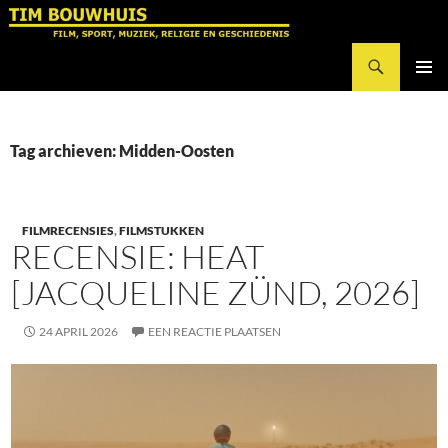
Ga
naar
Zoeken
de
Tim Bouwhuis
inhoud
PRIMAI
MENU
Tag archieven: Midden-Oosten
FILMRECENSIES
,
FILMSTUKKEN
RECENSIE: HEAT
[JACQUELINE ZÜND, 2026]
24 APRIL 2026
EEN REACTIE PLAATSEN