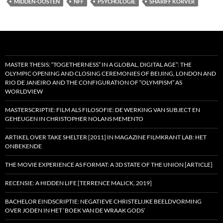
MIDDEN-OOSTEN
NFF
PSYCHOLOGIE
SHARIFF KORVER
MASTER THESIS: “TOGETHERNESS” IN A GLOBAL, DIGITAL AGE”: THE
OLYMPIC OPENING AND CLOSING CEREMONIES OF BEIJING, LONDON AND
RIO DE JANEIRO AND THE CONFIGURATION OF “OLYMPISM” AS
WORLDVIEW
MASTERSCRIPTIE: FILM ALS FILOSOFIE: DE WERKING VAN SUBJECT EN
GEHEUGEN IN CHRISTOPHER NOLANS MEMENTO
ARTIKEL OVER TAKE SHELTER [2011] IN MAGAZINE FILMKRANT LAB: HET
ONBEKENDE
THE MOVIE EXPERIENCE AS FORMAT: A 3D STATE OF THE UNION [ARTICLE]
RECENSIE: A HIDDEN LIFE [TERRENCE MALICK, 2019]
BACHELOR EINDSCRIPTIE: NEGATIEVE CHRISTELIJKE BEELDVORMING
OVER JODEN IN HET ‘BOEK VAN DE WRAAK GODS’