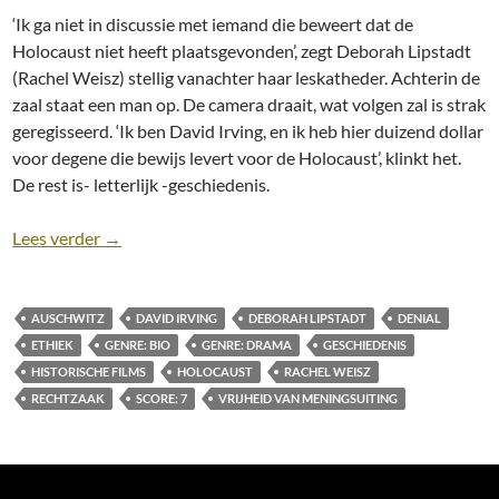
‘Ik ga niet in discussie met iemand die beweert dat de
Holocaust niet heeft plaatsgevonden’, zegt Deborah Lipstadt
(Rachel Weisz) stellig vanachter haar leskatheder. Achterin de
zaal staat een man op. De camera draait, wat volgen zal is strak
geregisseerd. ‘Ik ben David Irving, en ik heb hier duizend dollar
voor degene die bewijs levert voor de Holocaust’, klinkt het.
De rest is- letterlijk -geschiedenis.
Recensie: Denial (2016) [Drama, bio, historisch]
Lees verder
→
AUSCHWITZ
DAVID IRVING
DEBORAH LIPSTADT
DENIAL
ETHIEK
GENRE: BIO
GENRE: DRAMA
GESCHIEDENIS
HISTORISCHE FILMS
HOLOCAUST
RACHEL WEISZ
RECHTZAAK
SCORE: 7
VRIJHEID VAN MENINGSUITING