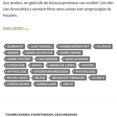
dus anders, en gebruik de bioscooprelease van
mother!
om één
van Aronofsky’s eerdere films eens onder het vergrootglas te
houden.
Classic review: The Fountain (Darren Aronofsky, 20
Lees verder
→
BLINDSPOT
CLINT MANSELL
DARREN ARONOFSKY
FILOSOFIE
GENESIS
GENRE: AVONTUUR
GENRE: DRAMA
GENRE: MYSTERY
GESCHIEDENIS
HUGH JACKMAN
LITERATUUR
MAYA'S
MENSELIJK LIJDEN
MYSTIEK
MYTHOLOGIE
ONTDEKKINGSREIZIGERS
PSYCHOLOGIE
RACHEL WEISZ
RELIGIE
RELIGIEUZE THEMATIEK
SCORE: 8
STERFELIJKHEID
SURREALISME
ZIEKTE
FILMRECENSIES
,
FILMSTUKKEN
,
GESCHIEDENIS