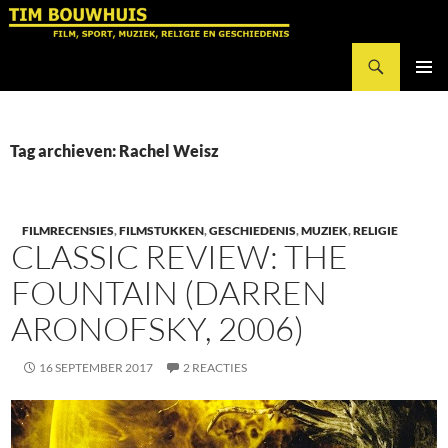
Ga
naar
Zoeken
de
Tim Bouwhuis
inhoud
PRIMAI
MENU
Tag archieven: Rachel Weisz
FILMRECENSIES
,
FILMSTUKKEN
,
GESCHIEDENIS
,
MUZIEK
,
RELIGIE
CLASSIC REVIEW: THE
FOUNTAIN (DARREN
ARONOFSKY, 2006)
16 SEPTEMBER 2017
2 REACTIES