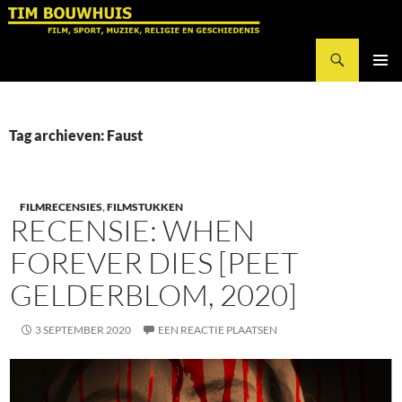
Ga
naar
Zoeken
de
Tim Bouwhuis
inhoud
PRIMAI
MENU
Tag archieven: Faust
FILMRECENSIES
,
FILMSTUKKEN
RECENSIE: WHEN
FOREVER DIES [PEET
GELDERBLOM, 2020]
3 SEPTEMBER 2020
EEN REACTIE PLAATSEN