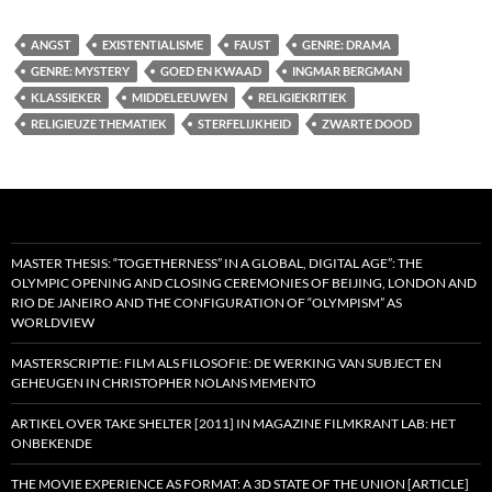
ANGST
EXISTENTIALISME
FAUST
GENRE: DRAMA
GENRE: MYSTERY
GOED EN KWAAD
INGMAR BERGMAN
KLASSIEKER
MIDDELEEUWEN
RELIGIEKRITIEK
RELIGIEUZE THEMATIEK
STERFELIJKHEID
ZWARTE DOOD
MASTER THESIS: “TOGETHERNESS” IN A GLOBAL, DIGITAL AGE”: THE
OLYMPIC OPENING AND CLOSING CEREMONIES OF BEIJING, LONDON AND
RIO DE JANEIRO AND THE CONFIGURATION OF “OLYMPISM” AS
WORLDVIEW
MASTERSCRIPTIE: FILM ALS FILOSOFIE: DE WERKING VAN SUBJECT EN
GEHEUGEN IN CHRISTOPHER NOLANS MEMENTO
ARTIKEL OVER TAKE SHELTER [2011] IN MAGAZINE FILMKRANT LAB: HET
ONBEKENDE
THE MOVIE EXPERIENCE AS FORMAT: A 3D STATE OF THE UNION [ARTICLE]