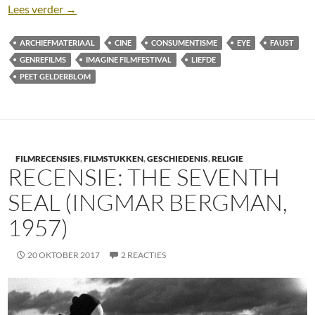
Recensie: When Forever Dies [Peet Gelderblom, 20
Lees verder
→
ARCHIEFMATERIAAL
CINE
CONSUMENTISME
EYE
FAUST
GENREFILMS
IMAGINE FILMFESTIVAL
LIEFDE
PEET GELDERBLOM
FILMRECENSIES
,
FILMSTUKKEN
,
GESCHIEDENIS
,
RELIGIE
RECENSIE: THE SEVENTH
SEAL (INGMAR BERGMAN,
1957)
20 OKTOBER 2017
2 REACTIES