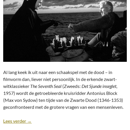
Al lang keek ik uit naar een schaakspel met de dood – in
filmvorm dan, liever niet persoonlijk. In de erkende zwart-
witklassieker
The Seventh Seal
(Zweeds:
Det Sjunde inseglet
,
1957) wordt de getroebleerde kruisridder Antonius Block
(Max von Sydow) ten tijde van de Zwarte Dood (1346-1353)
geconfronteerd met de grotere vragen van een mensenleven.
Recensie: The Seventh Seal (Ingmar Bergman, 1957)
Lees verder
→