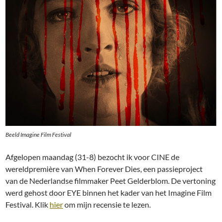
Beeld Imagine Film Festival
Afgelopen maandag (31-8) bezocht ik voor CINE de
wereldpremière van When Forever Dies, een passieproject
van de Nederlandse filmmaker Peet Gelderblom. De vertoning
werd gehost door EYE binnen het kader van het Imagine Film
Festival. Klik
hier
om mijn recensie te lezen.