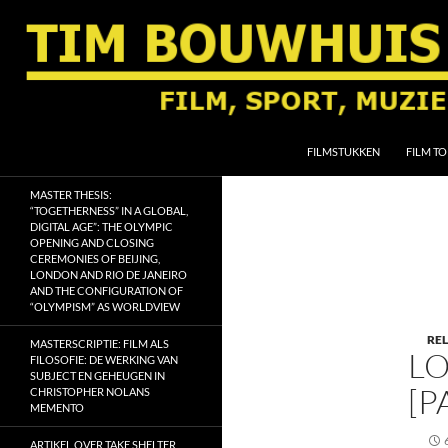
Ga
naar
de
inhoud
Zoeken
Tim Bouwhuis
FILMSTUKKEN
FILM TO
Film, sport, muziek, religie en
MASTER THESIS:
geschiedenis
“TOGETHERNESS” IN A GLOBAL,
DIGITAL AGE”: THE OLYMPIC
OPENING AND CLOSING
CEREMONIES OF BEIJING,
LONDON AND RIO DE JANEIRO
AND THE CONFIGURATION OF
“OLYMPISM” AS WORLDVIEW
REL
MASTERSCRIPTIE: FILM ALS
LO
FILOSOFIE: DE WERKING VAN
SUBJECT EN GEHEUGEN IN
[P
CHRISTOPHER NOLANS
MEMENTO
ARTIKEL OVER TAKE SHELTER