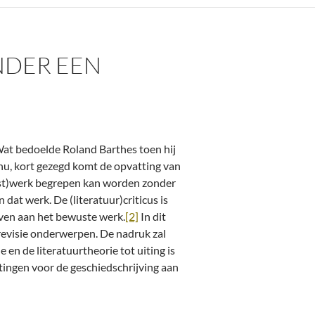
ONDER EEN
 Wat bedoelde Roland Barthes toen hij
u, kort gezegd komt de opvatting van
unst)werk begrepen kan worden zonder
 dat werk. De (literatuur)criticus is
geven aan het bewuste werk.
[2]
In dit
e revisie onderwerpen. De nadruk zal
 en de literatuurtheorie tot uiting is
ingen voor de geschiedschrijving aan