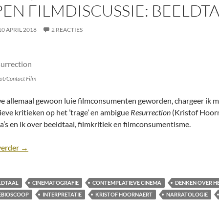
EN FILMDISCUSSIE: BEELDT
10 APRIL 2018
2 REACTIES
ot/Contact Film
we allemaal gewoon luie filmconsumenten geworden, chargeer ik m
ieve kritieken op het ’trage’ en ambigue
Resurrection
(Kristof Hoor
a’s en ik over beeldtaal, filmkritiek en filmconsumentisme.
Open filmdiscussie: Beeldtaal onder vuur
verder
→
LDTAAL
CINEMATOGRAFIE
CONTEMPLATIEVE CINEMA
DENKEN OVER HE
EBIOSCOOP
INTERPRETATIE
KRISTOF HOORNAERT
NARRATOLOGIE