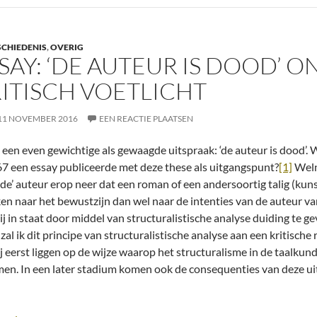
SCHIEDENIS
,
OVERIG
SAY: ‘DE AUTEUR IS DOOD’ 
ITISCH VOETLICHT
11 NOVEMBER 2016
EEN REACTIE PLAATSEN
s een even gewichtige als gewaagde uitspraak: ‘de auteur is dood’.
67 een essay publiceerde met deze these als uitgangspunt?
[1]
Weln
ode’ auteur erop neer dat een roman of een andersoortig talig (k
ken naar het bewustzijn dan wel naar de intenties van de auteur van
ij in staat door middel van structuralistische analyse duiding te 
zal ik dit principe van structuralistische analyse aan een kritisch
j eerst liggen op de wijze waarop het structuralisme in de taalkunde
en. In een later stadium komen ook de consequenties van deze uit