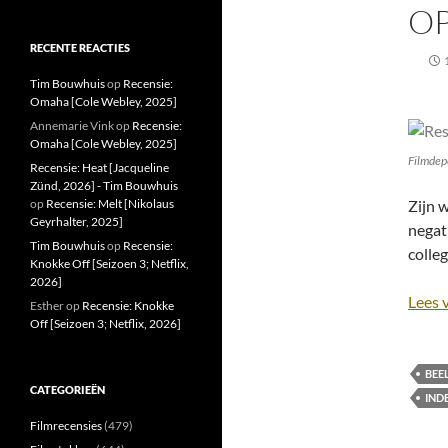
OP
RECENTE REACTIES
Tim Bouwhuis
op
Recensie:
Omaha [Cole Webley, 2025]
Annemarie Vink
op
Recensie:
Omaha [Cole Webley, 2025]
Filmdep
Recensie: Heat [Jacqueline
Zünd, 2026] - Tim Bouwhuis
Zijn 
op
Recensie: Melt [Nikolaus
Geyrhalter, 2025]
negat
Tim Bouwhuis
op
Recensie:
colleg
Knokke Off [Seizoen 3; Netflix,
2026]
Lees 
Esther
op
Recensie: Knokke
Off [Seizoen 3; Netflix, 2026]
BEE
CATEGORIEËN
IND
Filmrecensies
(479)