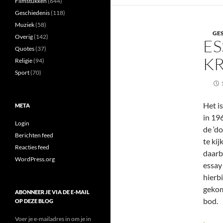
Filmstukken
(644)
Geschiedenis
(118)
Muziek
(58)
GE
Overig
(142)
ES
Quotes
(37)
KR
Religie
(94)
Sport
(70)
Het i
META
in 19
Login
de ‘d
Berichten feed
te kij
Reacties feed
daarb
WordPress.org
essay 
hierbi
gekom
ABONNEER JE VIA DE E-MAIL
bod.
OP DEZE BLOG
Voer je e-mailadres in om je in