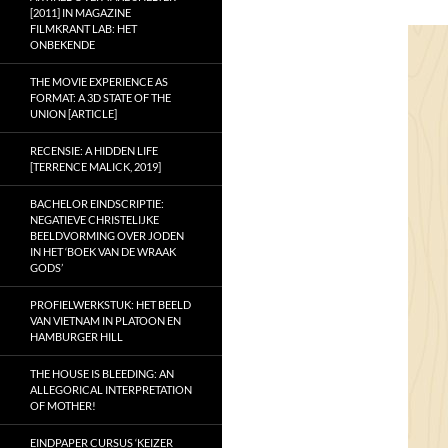
[2011] IN MAGAZINE
FILMKRANT LAB: HET
ONBEKENDE
THE MOVIE EXPERIENCE AS
FORMAT: A 3D STATE OF THE
UNION [ARTICLE]
RECENSIE: A HIDDEN LIFE
[TERRENCE MALICK, 2019]
BACHELOR EINDSCRIPTIE:
NEGATIEVE CHRISTELIJKE
BEELDVORMING OVER JODEN
IN HET ‘BOEK VAN DE WRAAK
GODS’
PROFIELWERKSTUK: HET BEELD
VAN VIETNAM IN PLATOON EN
HAMBURGER HILL
THE HOUSE IS BLEEDING: AN
ALLEGORICAL INTERPRETATION
OF MOTHER!
EINDPAPER CURSUS ‘KEIZER