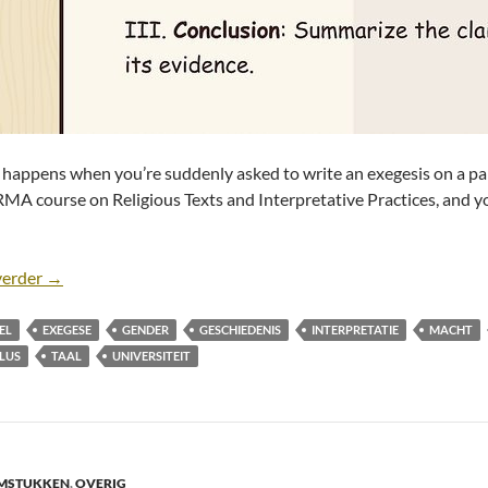
happens when you’re suddenly asked to write an exegesis on a partic
RMA course on Religious Texts and Interpretative Practices, and you’
Lost in Translation: 1 Timothy 2:9-14 [Paper/Exegesis]
verder
→
EL
EXEGESE
GENDER
GESCHIEDENIS
INTERPRETATIE
MACHT
LUS
TAAL
UNIVERSITEIT
LMSTUKKEN
,
OVERIG