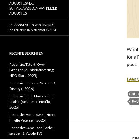
AUGUSTUS’- DE
SCHADUWZIJDEN VAN KEIZER
AUGUSTUS
DE AANSLAGEN VAN PARIJS:
BETEKENIS IN VERHAALVORM
What 
RECENTE BERICHTEN
for a 
post.
Recensie: Tatort: Over
Grenzen [dubbelaflevering;
NPO Start, 2025]
Lees 
Recensie: Furious [Seizoen 1;
Disney+, 2026]
BIJB
Recensie: Little House on the
Prairie [Seizoen 1; Netflix,
PAU
2026]
Recensie: Home Sweet Home
[Frelle Petersen, 2025]
Recensie: Cape Fear [Serie;
seizoen 1, Apple TV)
FI