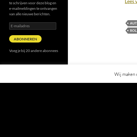
Lees 
te schrijven voor deze blog en
e-mailmeldingen te ontvangen
van alle nieuwe berichten.
AUT
E-
mailadres
ROL
ABONNEREN
Voeg je bij 20 andere abonnees
Wij maken o