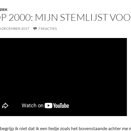
ZIEK
P 2000: MIJN STEMLIJST VOO
4 DECEMBER 2017
7 REACTIES
begrijp ik niet dat ik een liedje zoals het bovenstaande achter me