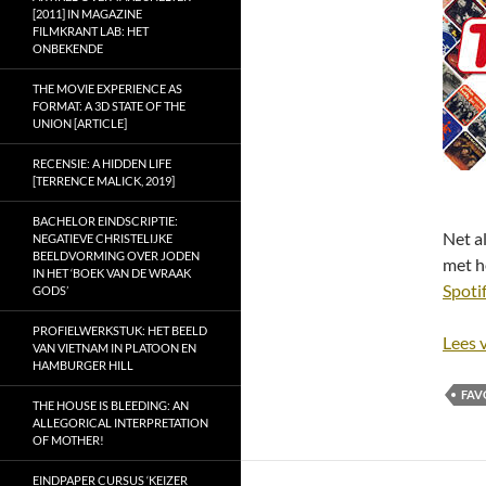
[2011] IN MAGAZINE
FILMKRANT LAB: HET
ONBEKENDE
THE MOVIE EXPERIENCE AS
FORMAT: A 3D STATE OF THE
UNION [ARTICLE]
RECENSIE: A HIDDEN LIFE
[TERRENCE MALICK, 2019]
BACHELOR EINDSCRIPTIE:
Net a
NEGATIEVE CHRISTELIJKE
BEELDVORMING OVER JODEN
met h
IN HET ‘BOEK VAN DE WRAAK
Spotif
GODS’
PROFIELWERKSTUK: HET BEELD
Lees 
VAN VIETNAM IN PLATOON EN
HAMBURGER HILL
FAV
THE HOUSE IS BLEEDING: AN
ALLEGORICAL INTERPRETATION
OF MOTHER!
EINDPAPER CURSUS ‘KEIZER