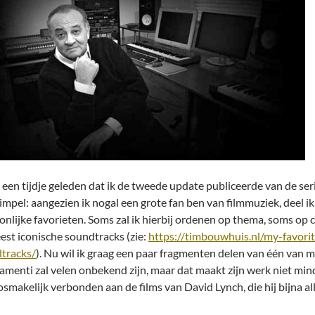
 een tijdje geleden dat ik de tweede update publiceerde van de seri
impel: aangezien ik nogal een grote fan ben van filmmuziek, deel ik
onlijke favorieten. Soms zal ik hierbij ordenen op thema, soms op
est iconische soundtracks (zie:
https://timbouwhuis.nl/my-favori
tracks/
). Nu wil ik graag een paar fragmenten delen van één van 
amenti zal velen onbekend zijn, maar dat maakt zijn werk niet min
losmakelijk verbonden aan de films van David Lynch, die hij bijna a