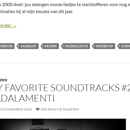
p 2000 doet: jou dwingen mooie liedjes te slachtofferen voor nog mo
ivaties bij al mijn keuzes van dit jaar.
Top 2000: mijn stemlijst voor 2017
verder
→
ORIETEN
JAARLIJST
MUZIEK
MUZIEKLIJSTJE
MUZIEKTIP
STEML
ZIEK
 FAVORITE SOUNDTRACKS #
ADALAMENTI
22 NOVEMBER 2016
EEN REACTIE PLAATSEN