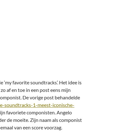
e ‘my favorite soundtracks’. Het idee is
 zo af en toe in een post eens mijn
 componist. De vorige post behandelde
te-soundtracks-1-meest-iconische-
mijn favoriete componisten. Angelo
der de moeite. Zijn naam als componist
llemaal van een score voorzag.