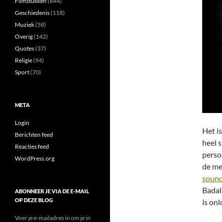
Filmstukken
(644)
Geschiedenis
(118)
Muziek
(58)
Overig
(142)
Quotes
(37)
Religie
(94)
Sport
(70)
META
Login
Het is
Berichten feed
heel s
Reacties feed
perso
WordPress.org
de me
sound
Badal
ABONNEER JE VIA DE E-MAIL
OP DEZE BLOG
is on
Voer je e-mailadres in om je in