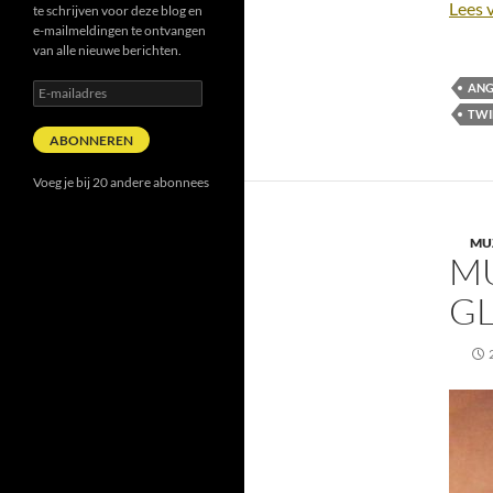
Lees 
te schrijven voor deze blog en
e-mailmeldingen te ontvangen
van alle nieuwe berichten.
ANG
E-
mailadres
TWI
ABONNEREN
Voeg je bij 20 andere abonnees
MU
MU
GL