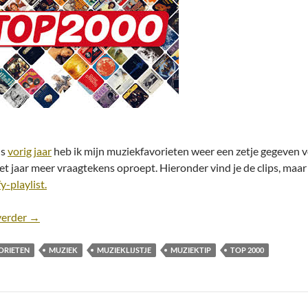
ls
vorig jaar
heb ik mijn muziekfavorieten weer een zetje gegeven vo
et jaar meer vraagtekens oproept. Hieronder vind je de clips, maar 
y-playlist.
Top 2000 2018: Stemlijst
verder
→
ORIETEN
MUZIEK
MUZIEKLIJSTJE
MUZIEKTIP
TOP 2000