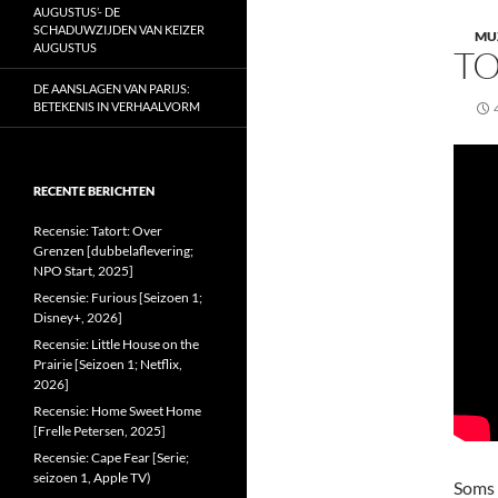
AUGUSTUS’- DE
SCHADUWZIJDEN VAN KEIZER
MU
AUGUSTUS
TO
DE AANSLAGEN VAN PARIJS:
BETEKENIS IN VERHAALVORM
RECENTE BERICHTEN
Recensie: Tatort: Over
Grenzen [dubbelaflevering;
NPO Start, 2025]
Recensie: Furious [Seizoen 1;
Disney+, 2026]
Recensie: Little House on the
Prairie [Seizoen 1; Netflix,
2026]
Recensie: Home Sweet Home
[Frelle Petersen, 2025]
Recensie: Cape Fear [Serie;
seizoen 1, Apple TV)
Soms 