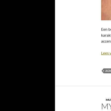
Een b
karak
accen
Lees 
AGN
MU
MY