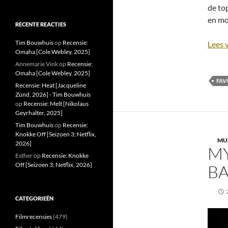
de to
en mot
RECENTE REACTIES
Tim Bouwhuis
op
Recensie:
Lees 
Omaha [Cole Webley, 2025]
Annemarie Vink
op
Recensie:
Omaha [Cole Webley, 2025]
FAV
Recensie: Heat [Jacqueline
Zünd, 2026] - Tim Bouwhuis
op
Recensie: Melt [Nikolaus
Geyrhalter, 2025]
Tim Bouwhuis
op
Recensie:
Knokke Off [Seizoen 3; Netflix,
MU
2026]
MY
Esther
op
Recensie: Knokke
Off [Seizoen 3; Netflix, 2026]
B
CATEGORIEËN
Filmrecensies
(479)