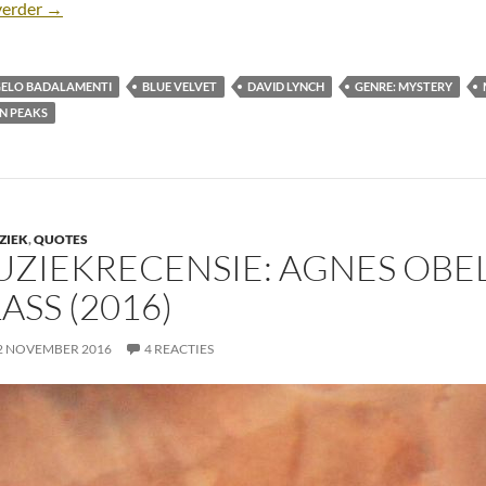
My favorite soundtracks #2: Angelo Badalamenti
verder
→
ELO BADALAMENTI
BLUE VELVET
DAVID LYNCH
GENRE: MYSTERY
N PEAKS
ZIEK
,
QUOTES
ZIEKRECENSIE: AGNES OBEL
ASS (2016)
2 NOVEMBER 2016
4 REACTIES