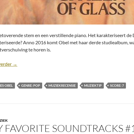
etoverende stem en een verstillende piano. Het karakteriseert de
teriseerde? Anno 2016 komt Obel met haar derde studiealbum, wa
tverschuiving te horen is.
Muziekrecensie: Agnes Obel- Citizen of Glass (2016)
verder
→
ES OBEL
GENRE: POP
MUZIEKRECENSIE
MUZIEKTIP
SCORE: 7
ZIEK
 FAVORITE SOUNDTRACKS #1