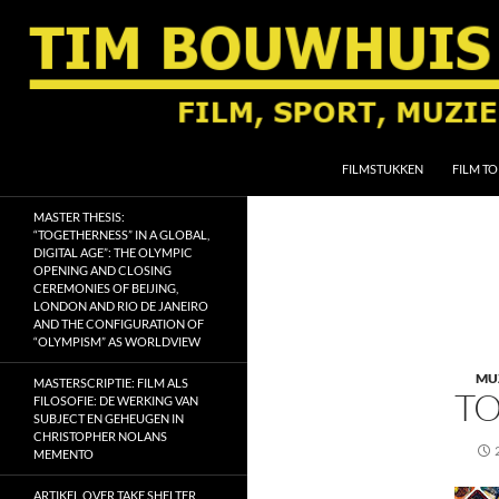
Ga
naar
de
inhoud
Zoeken
Tim Bouwhuis
FILMSTUKKEN
FILM TO
Film, sport, muziek, religie en
MASTER THESIS:
geschiedenis
“TOGETHERNESS” IN A GLOBAL,
DIGITAL AGE”: THE OLYMPIC
OPENING AND CLOSING
CEREMONIES OF BEIJING,
LONDON AND RIO DE JANEIRO
AND THE CONFIGURATION OF
“OLYMPISM” AS WORLDVIEW
MU
MASTERSCRIPTIE: FILM ALS
TO
FILOSOFIE: DE WERKING VAN
SUBJECT EN GEHEUGEN IN
CHRISTOPHER NOLANS
MEMENTO
ARTIKEL OVER TAKE SHELTER