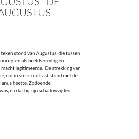
GUSTUS’- DE
 AUGUSTUS
t teken stond van Augustus, die tussen
 concepten als beeldvorming en
n macht legitimeerde. De strekking van
e, dat in sterk contrast stond met de
avianus heette. Zodoende
as, en dat hij zijn schaduwzijden
keizer Augustus