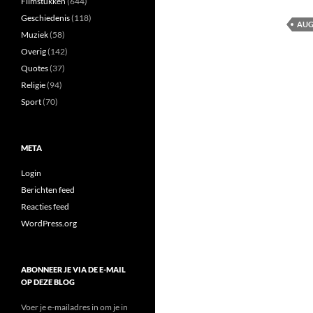
Filmstukken
(644)
Geschiedenis
(118)
AUG
Muziek
(58)
Overig
(142)
Quotes
(37)
Religie
(94)
Sport
(70)
META
Login
Berichten feed
Reacties feed
WordPress.org
ABONNEER JE VIA DE E-MAIL
OP DEZE BLOG
Voer je e-mailadres in om je in