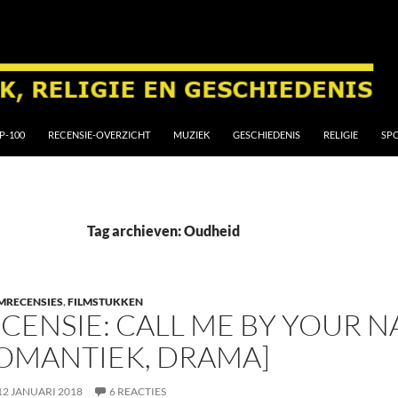
P-100
RECENSIE-OVERZICHT
MUZIEK
GESCHIEDENIS
RELIGIE
SP
Tag archieven: Oudheid
MRECENSIES
,
FILMSTUKKEN
CENSIE: CALL ME BY YOUR N
OMANTIEK, DRAMA]
12 JANUARI 2018
6 REACTIES