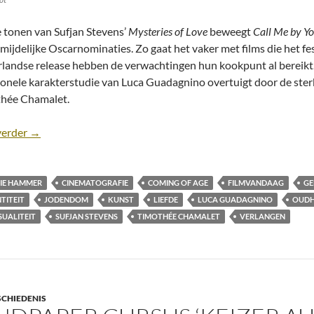
 tonen van Sufjan Stevens’
Mysteries of Love
beweegt
Call Me by Y
mijdelijke Oscarnominaties. Zo gaat het vaker met films die het f
landse release hebben de verwachtingen hun kookpunt al bereikt. I
onele karakterstudie van Luca Guadagnino overtuigt door de ste
hée Chamalet.
Recensie: Call Me by Your Name (2017) [Romantiek, drama
verder
→
IE HAMMER
CINEMATOGRAFIE
COMING OF AGE
FILMVANDAAG
GE
NTITEIT
JODENDOM
KUNST
LIEFDE
LUCA GUADAGNINO
OUDH
SUALITEIT
SUFJAN STEVENS
TIMOTHÉE CHAMALET
VERLANGEN
SCHIEDENIS