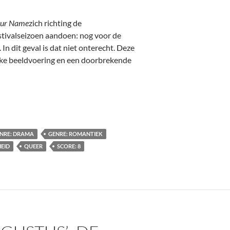
our Name
zich richting de
estivalseizoen aandoen: nog voor de
n dit geval is dat niet onterecht. Deze
rke beeldvoering en een doorbrekende
]
NRE: DRAMA
GENRE: ROMANTIEK
EID
QUEER
SCORE: 8