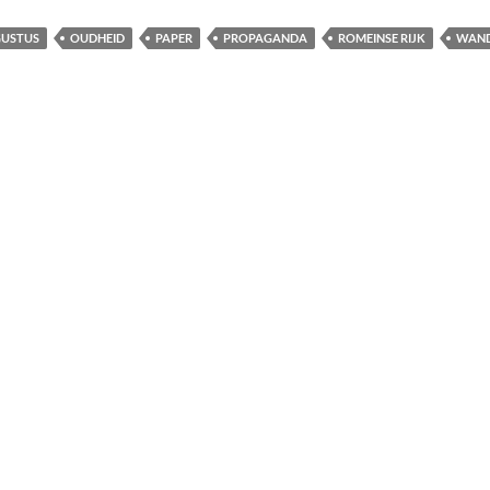
USTUS
OUDHEID
PAPER
PROPAGANDA
ROMEINSE RIJK
WAN