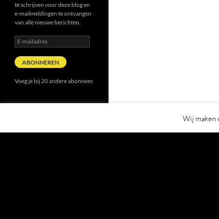
te schrijven voor deze blog en
e-mailmeldingen te ontvangen
van alle nieuwe berichten.
E-
mailadres
ABONNEREN
Voeg je bij 20 andere abonnees
Wij maken o