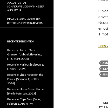
AUGUSTUS’- DE
SCHADUWZIJDEN VAN KEIZER
Op de
AUGUSTUS
onver
DE AANSLAGEN VAN PARIJS:
Neder
BETEKENIS IN VERHAALVORM
emoti
Timot
RECENTE BERICHTEN
Lees 
Recensie: Tatort: Over
Grenzen [dubbelaflevering;
NPO Start, 2025]
ARN
Recensie: Furious [Seizoen 1;
Disney+, 2026]
IDE
Recensie: Little House on the
SEK
Prairie [Seizoen 1; Netflix,
2026]
Recensie: Home Sweet Home
[Frelle Petersen, 2025]
Recensie: Cape Fear [Serie;
GE
seizoen 1, Apple TV)