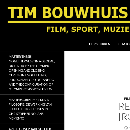
Ga
naar
de
inhoud
Zoeken
Tim Bouwhuis
FILMSTUKKEN
FILM TO
Film, sport, muziek, religie en
MASTER THESIS:
geschiedenis
“TOGETHERNESS” IN A GLOBAL,
DIGITAL AGE”: THE OLYMPIC
OPENING AND CLOSING
CEREMONIES OF BEIJING,
LONDON AND RIO DE JANEIRO
AND THE CONFIGURATION OF
“OLYMPISM” AS WORLDVIEW
FIL
MASTERSCRIPTIE: FILM ALS
RE
FILOSOFIE: DE WERKING VAN
SUBJECT EN GEHEUGEN IN
[R
CHRISTOPHER NOLANS
MEMENTO
ARTIKEL OVER TAKE SHELTER