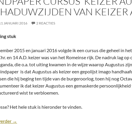
NDPAPER CURSUS ‘KEIZER AU
HADUWZIJDEN VAN KEIZER
11 JANUARI 2016
2 REACTIES
ding stuk
cember 2015 en januari 2016 volgde ik een cursus die geheel in he
Chr. en 14 A.D. keizer was van het Romeinse rijk. De nadruk lag op
ganda, die o.a. tot uiting kwamen in de wijze waarop Augustus zij
eindpaper is dat Augustus als keizer een gepolijst imago handhaafd
sen die hij beging ten tijde van de burgeroorlog, toen hij nog Oct
umenteer ik dat keizer Augustus een gemaskerde persoonlijkheid w
uctureerd wist te verbloemen.
sse? Het hele stuk is hieronder te vinden.
Eindpaper cursus ‘Keizer Augustus’- de schaduwzijden van 
verder
→