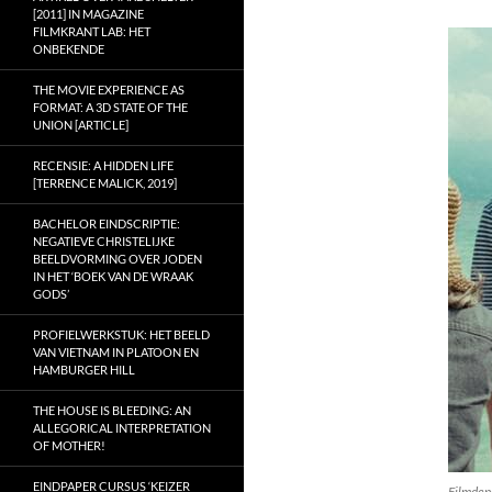
[2011] IN MAGAZINE
FILMKRANT LAB: HET
ONBEKENDE
THE MOVIE EXPERIENCE AS
FORMAT: A 3D STATE OF THE
UNION [ARTICLE]
RECENSIE: A HIDDEN LIFE
[TERRENCE MALICK, 2019]
BACHELOR EINDSCRIPTIE:
NEGATIEVE CHRISTELIJKE
BEELDVORMING OVER JODEN
IN HET ‘BOEK VAN DE WRAAK
GODS’
PROFIELWERKSTUK: HET BEELD
VAN VIETNAM IN PLATOON EN
HAMBURGER HILL
THE HOUSE IS BLEEDING: AN
ALLEGORICAL INTERPRETATION
OF MOTHER!
EINDPAPER CURSUS ‘KEIZER
Filmdep