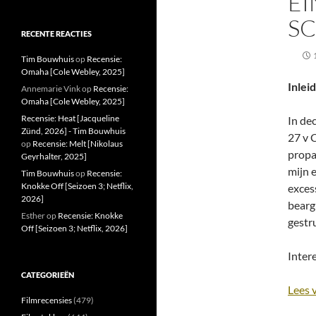
EI
SC
RECENTE REACTIES
Tim Bouwhuis
op
Recensie:
Omaha [Cole Webley, 2025]
Inlei
Annemarie Vink
op
Recensie:
Omaha [Cole Webley, 2025]
Recensie: Heat [Jacqueline
In de
Zünd, 2026] - Tim Bouwhuis
27 v 
op
Recensie: Melt [Nikolaus
propa
Geyrhalter, 2025]
mijn 
Tim Bouwhuis
op
Recensie:
Knokke Off [Seizoen 3; Netflix,
exces
2026]
bearg
Esther
op
Recensie: Knokke
gestr
Off [Seizoen 3; Netflix, 2026]
Intere
CATEGORIEËN
Lees 
Filmrecensies
(479)