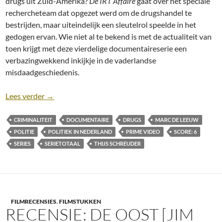
drugs uit Zuid-Amerika?
De IRT Affaire
gaat over het speciale
rechercheteam dat opgezet werd om de drugshandel te
bestrijden, maar uiteindelijk een sleutelrol speelde in het
gedogen ervan. Wie niet al te bekend is met de actualiteit van
toen krijgt met deze vierdelige documentaireserie een
verbazingwekkend inkijkje in de vaderlandse
misdaadgeschiedenis.
Recensie: De IRT Affaire [serie; Prime Video, 2023]
Lees verder
→
CRIMINALITEIT
DOCUMENTAIRE
DRUGS
MARC DE LEEUW
POLITIE
POLITIEK IN NEDERLAND
PRIME VIDEO
SCORE: 6
SERIES
SERIETOTAAL
THIJS SCHREUDER
FILMRECENSIES
,
FILMSTUKKEN
RECENSIE: DE OOST [JIM