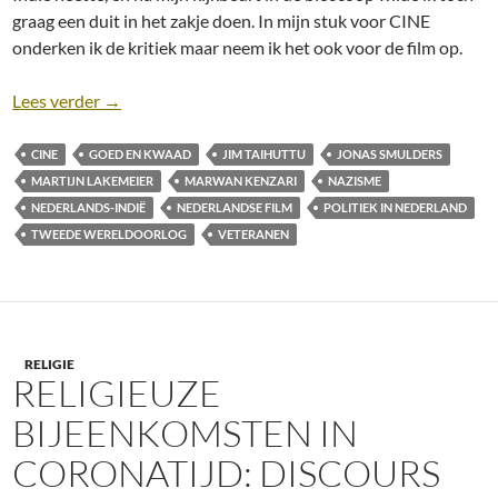
graag een duit in het zakje doen. In mijn stuk voor CINE
onderken ik de kritiek maar neem ik het ook voor de film op.
Recensie: De Oost [Jim Taihuttu, 2020]
Lees verder
→
CINE
GOED EN KWAAD
JIM TAIHUTTU
JONAS SMULDERS
MARTIJN LAKEMEIER
MARWAN KENZARI
NAZISME
NEDERLANDS-INDIË
NEDERLANDSE FILM
POLITIEK IN NEDERLAND
TWEEDE WERELDOORLOG
VETERANEN
RELIGIE
RELIGIEUZE
BIJEENKOMSTEN IN
CORONATIJD: DISCOURS