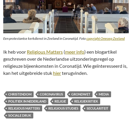
Een protestantse kerkdienst in Zeeland in Coronatijd. Foto
copyright Omroep Zeeland
Ik heb voor
Religious Matters
(
meer info
) een blogartikel
geschreven over de Nederlandse uitzonderingsregel op
religieuze bijeenkomsten in Coronatijd. Wie geïnteresseerd is,
kan het uitgebreide stuk
hier
terugvinden.
CHRISTENDOM
CORONAVIRUS
GRONDWET
MEDIA
POLITIEK IN NEDERLAND
RELIGIE
RELIGIEKRITIEK
RELIGIOUS MATTERS
RELIGIOUS STUDIES
SECULARITEIT
SOCIALE DRUK