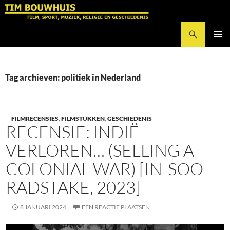
Ga
naar
Zoeken
de
Tim Bouwhuis
inhoud
PRIMAI
MENU
Tag archieven: politiek in Nederland
FILMRECENSIES
,
FILMSTUKKEN
,
GESCHIEDENIS
RECENSIE: INDIË
VERLOREN… (SELLING A
COLONIAL WAR) [IN-SOO
RADSTAKE, 2023]
8 JANUARI 2024
EEN REACTIE PLAATSEN