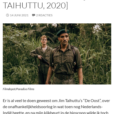
TAIHUTTU, 2020]
14 JUNI 2021
2 REACTIES
Filmdepot/Paradiso Films
Er is al veel te doen geweest om Jim Taihuttu’s “De Oost”, over
de onafhankelijkheidsoorlog in wat toen nog Nederlands-
Indië heette, en na mijn kijkbeurt in de bioscoop wilde ik toch