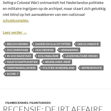
Selling a Colonial War
) ontmantelt het Nederlandse politieke
en militaire ingrijpen op de archipel, maar staart zich gelukkig
niet blind op het aanwakkeren van een nationaal
schuldcomplex
.
Recensie: Indië Verloren… (Selling a Colonial War) 
Lees verder
→
BEELDVORMING
DADERS EN SLACHTOFFERS
DEKOLONISATIE
DOCUMENTAIRE
GESCHIEDENIS
HERINNERING
IN-SOO RADSTAKE
KOLONIALISME
LEGER/MILITAIRE MISSIES
MAATSCHAPPIJKRITIEK
NEDERLANDS-INDIË
ONAFHANKELIJKHEID
POLITIEK IN NEDERLAND
REPRESENTATIE
SCORE: 7
FILMRECENSIES
,
FILMSTUKKEN
RECENSIE: DE IRT AFFAIRE