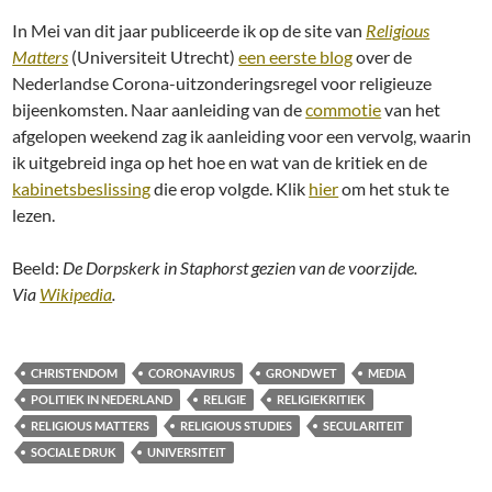
In Mei van dit jaar publiceerde ik op de site van
Religious
Matters
(Universiteit Utrecht)
een eerste blog
over de
Nederlandse Corona-uitzonderingsregel voor religieuze
bijeenkomsten. Naar aanleiding van de
commotie
van het
afgelopen weekend zag ik aanleiding voor een vervolg, waarin
ik uitgebreid inga op het hoe en wat van de kritiek en de
kabinetsbeslissing
die erop volgde. Klik
hier
om het stuk te
lezen.
Beeld:
De Dorpskerk in Staphorst gezien van de voorzijde.
Via
Wikipedia
.
CHRISTENDOM
CORONAVIRUS
GRONDWET
MEDIA
POLITIEK IN NEDERLAND
RELIGIE
RELIGIEKRITIEK
RELIGIOUS MATTERS
RELIGIOUS STUDIES
SECULARITEIT
SOCIALE DRUK
UNIVERSITEIT