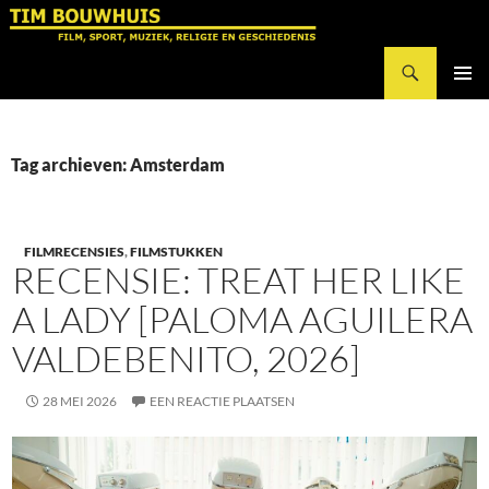
Ga
naar
Zoeken
de
Tim Bouwhuis
inhoud
PRIMAI
MENU
Tag archieven: Amsterdam
FILMRECENSIES
,
FILMSTUKKEN
RECENSIE: TREAT HER LIKE
A LADY [PALOMA AGUILERA
VALDEBENITO, 2026]
28 MEI 2026
EEN REACTIE PLAATSEN