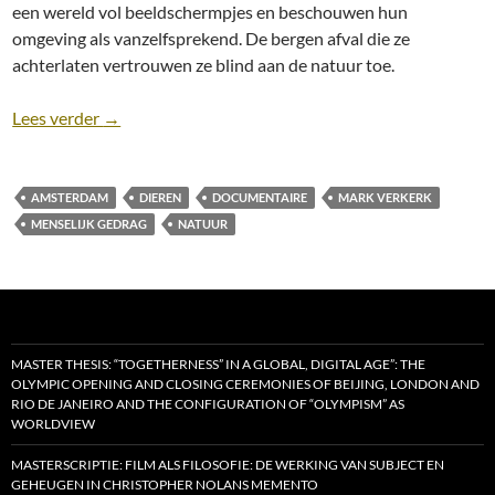
een wereld vol beeldschermpjes en beschouwen hun
omgeving als vanzelfsprekend. De bergen afval die ze
achterlaten vertrouwen ze blind aan de natuur toe.
Recensie: De Wilde Stad (2018) [Documentaire]
Lees verder
→
AMSTERDAM
DIEREN
DOCUMENTAIRE
MARK VERKERK
MENSELIJK GEDRAG
NATUUR
MASTER THESIS: “TOGETHERNESS” IN A GLOBAL, DIGITAL AGE”: THE
OLYMPIC OPENING AND CLOSING CEREMONIES OF BEIJING, LONDON AND
RIO DE JANEIRO AND THE CONFIGURATION OF “OLYMPISM” AS
WORLDVIEW
MASTERSCRIPTIE: FILM ALS FILOSOFIE: DE WERKING VAN SUBJECT EN
GEHEUGEN IN CHRISTOPHER NOLANS MEMENTO