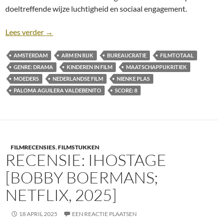
doeltreffende wijze luchtigheid en sociaal engagement.
Recensie: Treat Her Like a Lady [Paloma Aguilera Va
Lees verder
→
AMSTERDAM
ARM EN RIJK
BUREAUCRATIE
FILMTOTAAL
GENRE: DRAMA
KINDEREN IN FILM
MAATSCHAPPIJKRITIEK
MOEDERS
NEDERLANDSE FILM
NIENKE PLAS
PALOMA AGUILERA VALDEBENITO
SCORE: 8
FILMRECENSIES
,
FILMSTUKKEN
RECENSIE: IHOSTAGE
[BOBBY BOERMANS;
NETFLIX, 2025]
18 APRIL 2025
EEN REACTIE PLAATSEN