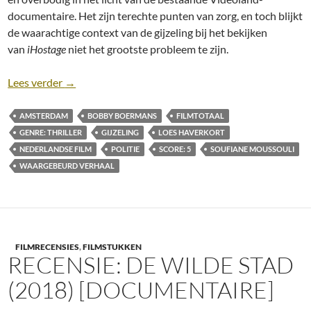
documentaire. Het zijn terechte punten van zorg, en toch blijkt
de waarachtige context van de gijzeling bij het bekijken
van
iHostage
niet het grootste probleem te zijn.
Recensie: iHostage [Bobby Boermans; Netflix, 2025
Lees verder
→
AMSTERDAM
BOBBY BOERMANS
FILMTOTAAL
GENRE: THRILLER
GIJZELING
LOES HAVERKORT
NEDERLANDSE FILM
POLITIE
SCORE: 5
SOUFIANE MOUSSOULI
WAARGEBEURD VERHAAL
FILMRECENSIES
,
FILMSTUKKEN
RECENSIE: DE WILDE STAD
(2018) [DOCUMENTAIRE]