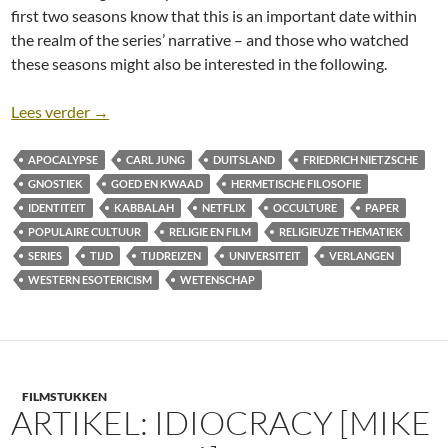
first two seasons know that this is an important date within
the realm of the series’ narrative – and those who watched
these seasons might also be interested in the following.
Time Travelers from (the) Dark: the entanglement of t
Lees verder
→
APOCALYPSE
CARL JUNG
DUITSLAND
FRIEDRICH NIETZSCHE
GNOSTIEK
GOED EN KWAAD
HERMETISCHE FILOSOFIE
IDENTITEIT
KABBALAH
NETFLIX
OCCULTURE
PAPER
POPULAIRE CULTUUR
RELIGIE EN FILM
RELIGIEUZE THEMATIEK
SERIES
TIJD
TIJDREIZEN
UNIVERSITEIT
VERLANGEN
WESTERN ESOTERICISM
WETENSCHAP
FILMSTUKKEN
ARTIKEL: IDIOCRACY [MIKE