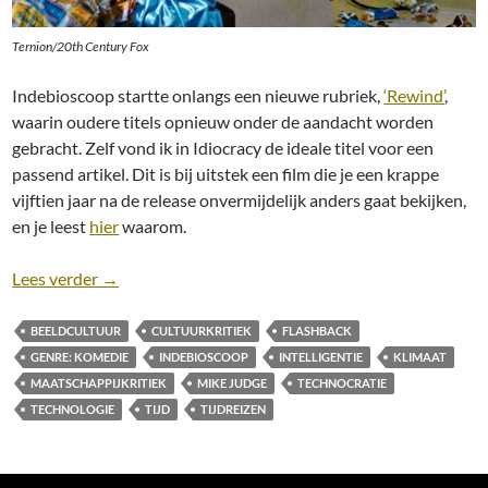
Ternion/20th Century Fox
Indebioscoop startte onlangs een nieuwe rubriek,
‘Rewind’
,
waarin oudere titels opnieuw onder de aandacht worden
gebracht. Zelf vond ik in Idiocracy de ideale titel voor een
passend artikel. Dit is bij uitstek een film die je een krappe
vijftien jaar na de release onvermijdelijk anders gaat bekijken,
en je leest
hier
waarom.
Artikel: Idiocracy [Mike Judge, 2006]: Domheid als
Lees verder
→
BEELDCULTUUR
CULTUURKRITIEK
FLASHBACK
GENRE: KOMEDIE
INDEBIOSCOOP
INTELLIGENTIE
KLIMAAT
MAATSCHAPPIJKRITIEK
MIKE JUDGE
TECHNOCRATIE
TECHNOLOGIE
TIJD
TIJDREIZEN