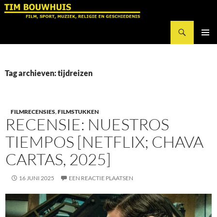
Ga
naar
Zoeken
de
Tim Bouwhuis
inhoud
PRIMAI
MENU
Tag archieven: tijdreizen
FILMRECENSIES
,
FILMSTUKKEN
RECENSIE: NUESTROS
TIEMPOS [NETFLIX; CHAVA
CARTAS, 2025]
16 JUNI 2025
EEN REACTIE PLAATSEN