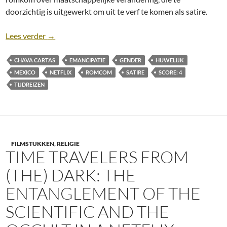
doorzichtig is uitgewerkt om uit te verf te komen als satire.
Recensie: Nuestros Tiempos [Netflix; Chava Cartas,
Lees verder
→
CHAVA CARTAS
EMANCIPATIE
GENDER
HUWELIJK
MEXICO
NETFLIX
ROMCOM
SATIRE
SCORE: 4
TIJDREIZEN
FILMSTUKKEN
,
RELIGIE
TIME TRAVELERS FROM
(THE) DARK: THE
ENTANGLEMENT OF THE
SCIENTIFIC AND THE