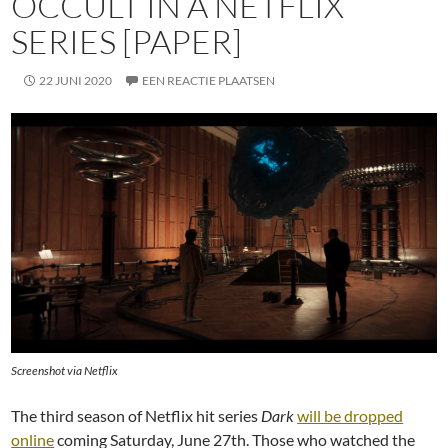
OCCULT IN A NETFLIX
SERIES [PAPER]
22 JUNI 2020
EEN REACTIE PLAATSEN
Screenshot via Netflix
The third season of Netflix hit series
Dark
will be dropped
online
coming Saturday, June 27th. Those who watched the