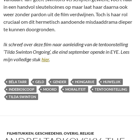
in een handvol sleutelscènes op maar laat haar daarna ook
weer zonder pardon uit de film verdwijnen. Toch is haar rol
cruciaal om dit hermetisch aandoende misdaaddrama dieper
te kunnen doorgronden.
Ik schreef over deze film naar aanleiding van de tentoonstelling
‘Tilda Swinton Ongoing’, die eind september opende in EYE. Lees
mijn volledige stuk
hier
.
BÉLA TARR
GELD
GENDER
HONGARIJE
HUWELIJK
INDEBIOSCOOP
MOORD
MORALITEIT
TENTOONSTELLING
TILDA SWINTON
FILMSTUKKEN
,
GESCHIEDENIS
,
OVERIG
,
RELIGIE