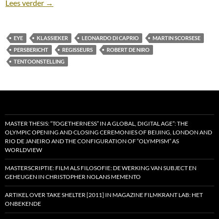
Persbericht: tentoonstelling over filmmaker Martin 
Lees verder
→
EYE
KLASSIEKER
LEONARDO DI CAPRIO
MARTIN SCORSESE
PERSBERICHT
REGISSEURS
ROBERT DE NIRO
TENTOONSTELLING
MASTER THESIS: “TOGETHERNESS” IN A GLOBAL, DIGITAL AGE”: THE
OLYMPIC OPENING AND CLOSING CEREMONIES OF BEIJING, LONDON AND
RIO DE JANEIRO AND THE CONFIGURATION OF “OLYMPISM” AS
WORLDVIEW
MASTERSCRIPTIE: FILM ALS FILOSOFIE: DE WERKING VAN SUBJECT EN
GEHEUGEN IN CHRISTOPHER NOLANS MEMENTO
ARTIKEL OVER TAKE SHELTER [2011] IN MAGAZINE FILMKRANT LAB: HET
ONBEKENDE