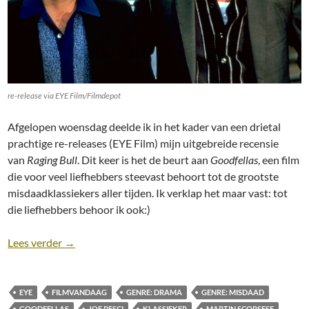
re-release via EYE Film/Filmdepot
Afgelopen woensdag deelde ik in het kader van een drietal
prachtige re-releases (EYE Film) mijn uitgebreide recensie
van
Raging Bull
. Dit keer is het de beurt aan
Goodfellas
, een film
die voor veel liefhebbers steevast behoort tot de grootste
misdaadklassiekers aller tijden. Ik verklap het maar vast: tot
die liefhebbers behoor ik ook:)
Recensie: Goodfellas (1990) [Misdaad]
Lees verder
→
EYE
FILMVANDAAG
GENRE: DRAMA
GENRE: MISDAAD
GOODFELLAS
JOE PESCI
KLASSIEKER
MARTIN SCORSESE