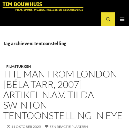
Ga
naar
Zoeken
de
Tim Bouwhuis
inhoud
PRIMAI
MENU
Tag archieven: tentoonstelling
FILMSTUKKEN
THE MAN FROM LONDON
[BÉLA TARR, 2007] –
ARTIKEL N.A.V. TILDA
SWINTON-
TENTOONSTELLING IN EYE
11 OKTOBER 2025
EEN REACTIE PLAATSEN