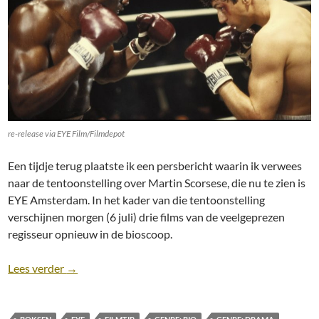
re-release via EYE Film/Filmdepot
Een tijdje terug plaatste ik een persbericht waarin ik verwees
naar de tentoonstelling over Martin Scorsese, die nu te zien is
EYE Amsterdam. In het kader van die tentoonstelling
verschijnen morgen (6 juli) drie films van de veelgeprezen
regisseur opnieuw in de bioscoop.
Recensie: Raging Bull (Martin Scorsese, 1980) [Dra
Lees verder
→