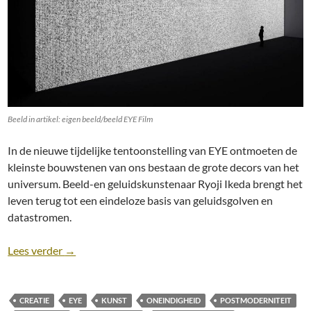
Beeld in artikel: eigen beeld/beeld EYE Film
In de nieuwe tijdelijke tentoonstelling van EYE ontmoeten de
kleinste bouwstenen van ons bestaan de grote decors van het
universum. Beeld-en geluidskunstenaar Ryoji Ikeda brengt het
leven terug tot een eindeloze basis van geluidsgolven en
datastromen.
Modern of postmodern? Ryoji Ikeda exposeert in 
Lees verder
→
CREATIE
EYE
KUNST
ONEINDIGHEID
POSTMODERNITEIT