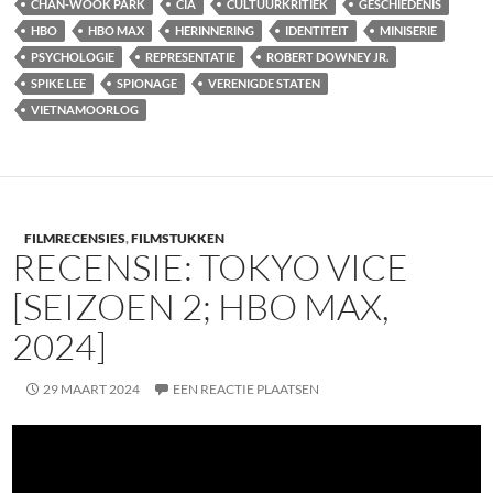
CHAN-WOOK PARK
CIA
CULTUURKRITIEK
GESCHIEDENIS
HBO
HBO MAX
HERINNERING
IDENTITEIT
MINISERIE
PSYCHOLOGIE
REPRESENTATIE
ROBERT DOWNEY JR.
SPIKE LEE
SPIONAGE
VERENIGDE STATEN
VIETNAMOORLOG
FILMRECENSIES
,
FILMSTUKKEN
RECENSIE: TOKYO VICE
[SEIZOEN 2; HBO MAX,
2024]
29 MAART 2024
EEN REACTIE PLAATSEN