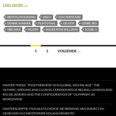
Recensie: Love to Love You, Donna Summer [Roger 
Lees verder
→
BROOKLYN SUDANO
DISCO
DOCUMENTAIRE
DONNA SUMMER
FILMTOTAAL
GELOOF
GENRE: BIO
HBO MAX
MUZIEK
ROGER ROSS WILLIAMS
SCORE: 6
Berichten
1
2
VOLGENDE →
navigatie
MASTER THESIS: “TOGETHERNESS” IN A GLOBAL, DIGITAL AGE”: THE
OLYMPIC OPENING AND CLOSING CEREMONIES OF BEIJING, LONDON AND
RIO DE JANEIRO AND THE CONFIGURATION OF “OLYMPISM” AS
WORLDVIEW
MASTERSCRIPTIE: FILM ALS FILOSOFIE: DE WERKING VAN SUBJECT EN
GEHEUGEN IN CHRISTOPHER NOLANS MEMENTO