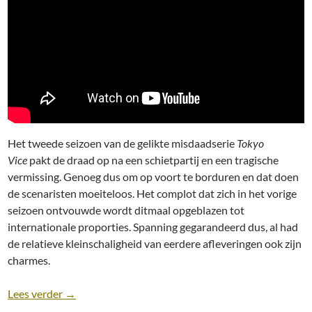
Het tweede seizoen van de gelikte misdaadserie
Tokyo
Vice
pakt de draad op na een schietpartij en een tragische
vermissing. Genoeg dus om op voort te borduren en dat doen
de scenaristen moeiteloos. Het complot dat zich in het vorige
seizoen ontvouwde wordt ditmaal opgeblazen tot
internationale proporties. Spanning gegarandeerd dus, al had
de relatieve kleinschaligheid van eerdere afleveringen ook zijn
charmes.
Recensie: Tokyo Vice [Seizoen 2; HBO Max, 2024]
Lees verder
→