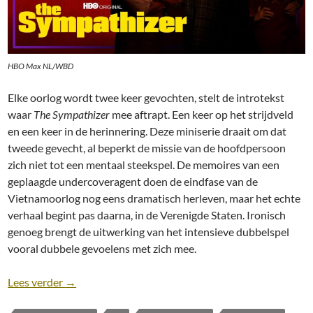
HBO Max NL/WBD
Elke oorlog wordt twee keer gevochten, stelt de introtekst
waar
The Sympathizer
mee aftrapt. Een keer op het strijdveld
en een keer in de herinnering. Deze miniserie draait om dat
tweede gevecht, al beperkt de missie van de hoofdpersoon
zich niet tot een mentaal steekspel. De memoires van een
geplaagde undercoveragent doen de eindfase van de
Vietnamoorlog nog eens dramatisch herleven, maar het echte
verhaal begint pas daarna, in de Verenigde Staten. Ironisch
genoeg brengt de uitwerking van het intensieve dubbelspel
vooral dubbele gevoelens met zich mee.
Recensie: The Sympathizer [Miniserie; HBO Max/C
Lees verder
→