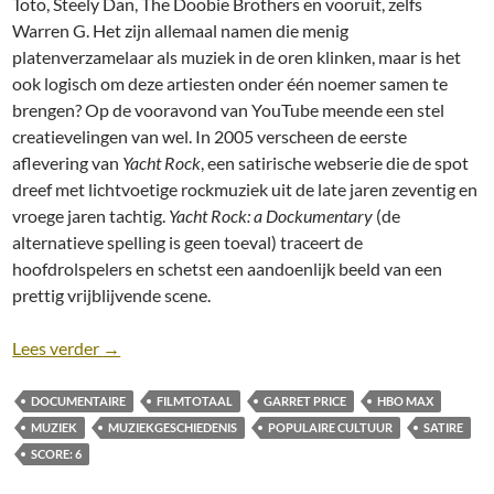
Toto, Steely Dan, The Doobie Brothers en vooruit, zelfs
Warren G. Het zijn allemaal namen die menig
platenverzamelaar als muziek in de oren klinken, maar is het
ook logisch om deze artiesten onder één noemer samen te
brengen? Op de vooravond van YouTube meende een stel
creatievelingen van wel. In 2005 verscheen de eerste
aflevering van
Yacht Rock
, een satirische webserie die de spot
dreef met lichtvoetige rockmuziek uit de late jaren zeventig en
vroege jaren tachtig.
Yacht Rock: a Dockumentary
(de
alternatieve spelling is geen toeval) traceert de
hoofdrolspelers en schetst een aandoenlijk beeld van een
prettig vrijblijvende scene.
Recensie: Yacht Rock: a Dockumentary [Garret Pri
Lees verder
→
DOCUMENTAIRE
FILMTOTAAL
GARRET PRICE
HBO MAX
MUZIEK
MUZIEKGESCHIEDENIS
POPULAIRE CULTUUR
SATIRE
SCORE: 6