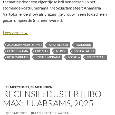
thematiek door een eigentijdse bril benaderen. In het
stomende kostuumdrama
The Seduction
steelt Anamaria
Vartolomei de show als vrijzinnige vrouw in een toxische en
gecorrumpeerde (mannen)wereld.
Recensie: The Seduction (Merteuil) [Jessica Palud;
Lees verder
→
ANAMARIA VARTOLOMEI
ARISTOCRATIE
FRANKRIJK
GENRE: DRAMA
HBO MAX
INTRIGE
JESSICA PALUD
KEUZEVRIJHEID
KOSTUUMDRAMA
SCORE: 6
SERIETOTAAL
FILMRECENSIES
,
FILMSTUKKEN
RECENSIE: DUSTER [HBO
MAX; J.J. ABRAMS, 2025]
16 MEI 2025
EEN REACTIE PLAATSEN