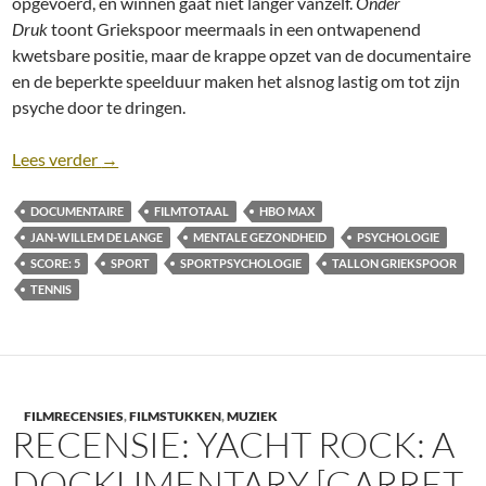
opgevoerd, en winnen gaat niet langer vanzelf.
Onder
Druk
toont Griekspoor meermaals in een ontwapenend
kwetsbare positie, maar de krappe opzet van de documentaire
en de beperkte speelduur maken het alsnog lastig om tot zijn
psyche door te dringen.
Recensie: Tallon: Onder Druk (Jan-Willem de Lang
Lees verder
→
DOCUMENTAIRE
FILMTOTAAL
HBO MAX
JAN-WILLEM DE LANGE
MENTALE GEZONDHEID
PSYCHOLOGIE
SCORE: 5
SPORT
SPORTPSYCHOLOGIE
TALLON GRIEKSPOOR
TENNIS
FILMRECENSIES
,
FILMSTUKKEN
,
MUZIEK
RECENSIE: YACHT ROCK: A
DOCKUMENTARY [GARRET