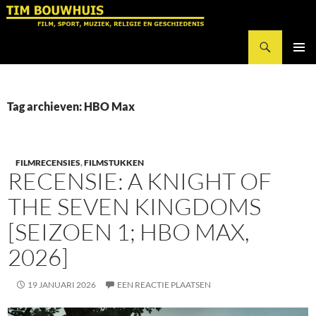
Ga
naar
Zoeken
de
Tim Bouwhuis
inhoud
PRIMAI
MENU
Tag archieven: HBO Max
FILMRECENSIES
,
FILMSTUKKEN
RECENSIE: A KNIGHT OF
THE SEVEN KINGDOMS
[SEIZOEN 1; HBO MAX,
2026]
19 JANUARI 2026
EEN REACTIE PLAATSEN