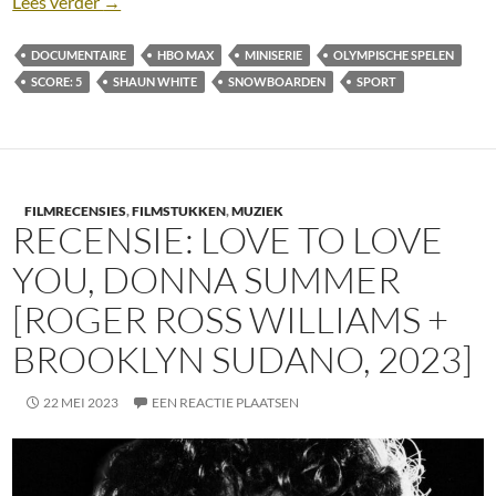
Recensie: Shaun White: The Last Run [Miniserie; H
Lees verder
→
DOCUMENTAIRE
HBO MAX
MINISERIE
OLYMPISCHE SPELEN
SCORE: 5
SHAUN WHITE
SNOWBOARDEN
SPORT
FILMRECENSIES
,
FILMSTUKKEN
,
MUZIEK
RECENSIE: LOVE TO LOVE
YOU, DONNA SUMMER
[ROGER ROSS WILLIAMS +
BROOKLYN SUDANO, 2023]
22 MEI 2023
EEN REACTIE PLAATSEN