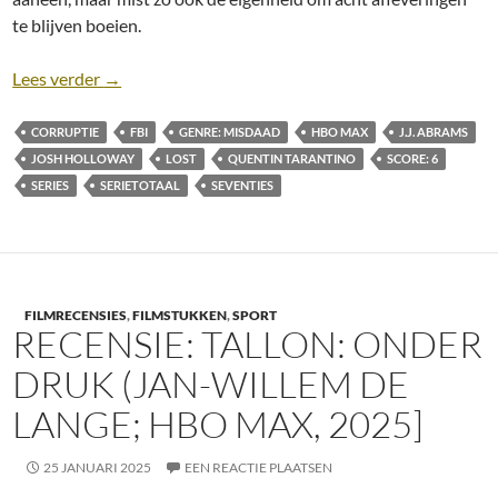
te blijven boeien.
Recensie: Duster [HBO Max; J.J. Abrams, 2025]
Lees verder
→
CORRUPTIE
FBI
GENRE: MISDAAD
HBO MAX
J.J. ABRAMS
JOSH HOLLOWAY
LOST
QUENTIN TARANTINO
SCORE: 6
SERIES
SERIETOTAAL
SEVENTIES
FILMRECENSIES
,
FILMSTUKKEN
,
SPORT
RECENSIE: TALLON: ONDER
DRUK (JAN-WILLEM DE
LANGE; HBO MAX, 2025]
25 JANUARI 2025
EEN REACTIE PLAATSEN