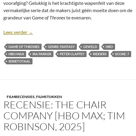
voorafging? Gelukkig is het krachtigste wapenfeit van deze
vermakelijke serie dat de makers juist géén moeite doen om de
grandeur van
Game of Thrones
te evenaren.
Recensie: A Knight of the Seven Kingdoms [Seizoen
Lees verder
→
GAME OF THRONES
GENRE: FANTASY
GEWELD
HBO
HBO MAX
IRA PARKER
PETER CLAFFEY
RIDDERS
SCORE: 7
SERIETOTAAL
FILMRECENSIES
,
FILMSTUKKEN
RECENSIE: THE CHAIR
COMPANY [HBO MAX; TIM
ROBINSON, 2025]