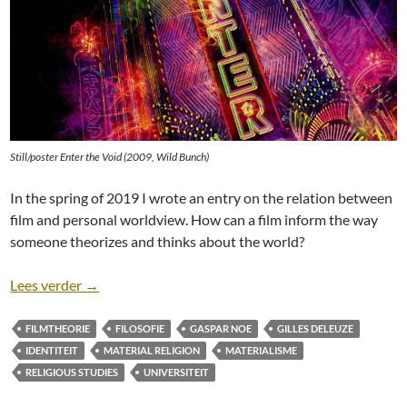
Still/poster Enter the Void (2009, Wild Bunch)
In the spring of 2019 I wrote an entry on the relation between
film and personal worldview. How can a film inform the way
someone theorizes and thinks about the world?
Theory & Worldview: Enter the Void (2009)
Lees verder
→
FILMTHEORIE
FILOSOFIE
GASPAR NOE
GILLES DELEUZE
IDENTITEIT
MATERIAL RELIGION
MATERIALISME
RELIGIOUS STUDIES
UNIVERSITEIT