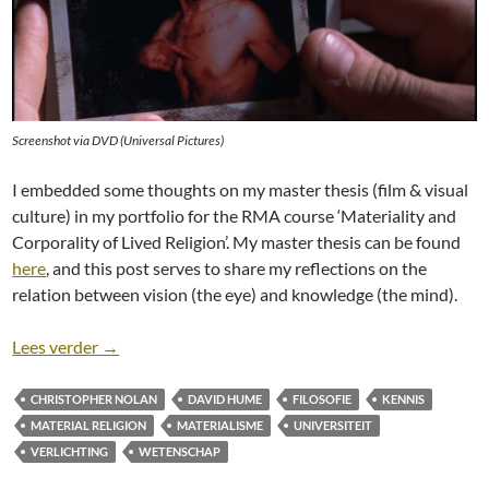
Screenshot via DVD (Universal Pictures)
I embedded some thoughts on my master thesis (film & visual
culture) in my portfolio for the RMA course ‘Materiality and
Corporality of Lived Religion’. My master thesis can be found
here
, and this post serves to share my reflections on the
relation between vision (the eye) and knowledge (the mind).
Beyond the eye=mind equation: rethinking a maste
Lees verder
→
CHRISTOPHER NOLAN
DAVID HUME
FILOSOFIE
KENNIS
MATERIAL RELIGION
MATERIALISME
UNIVERSITEIT
VERLICHTING
WETENSCHAP