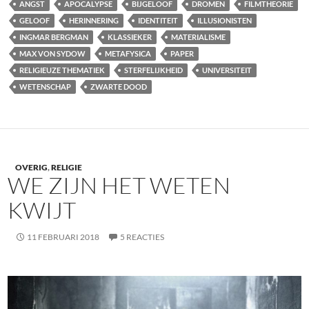
ANGST
APOCALYPSE
BIJGELOOF
DROMEN
FILMTHEORIE
GELOOF
HERINNERING
IDENTITEIT
ILLUSIONISTEN
INGMAR BERGMAN
KLASSIEKER
MATERIALISME
MAX VON SYDOW
METAFYSICA
PAPER
RELIGIEUZE THEMATIEK
STERFELIJKHEID
UNIVERSITEIT
WETENSCHAP
ZWARTE DOOD
OVERIG
,
RELIGIE
WE ZIJN HET WETEN
KWIJT
11 FEBRUARI 2018
5 REACTIES