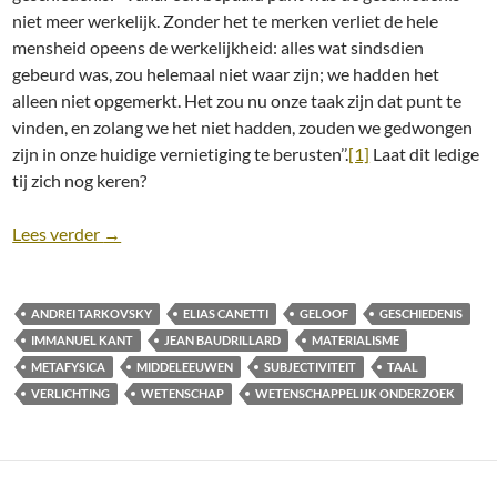
niet meer werkelijk. Zonder het te merken verliet de hele
mensheid opeens de werkelijkheid: alles wat sindsdien
gebeurd was, zou helemaal niet waar zijn; we hadden het
alleen niet opgemerkt. Het zou nu onze taak zijn dat punt te
vinden, en zolang we het niet hadden, zouden we gedwongen
zijn in onze huidige vernietiging te berusten’’.
[1]
Laat dit ledige
tij zich nog keren?
We zijn het weten kwijt
Lees verder
→
ANDREI TARKOVSKY
ELIAS CANETTI
GELOOF
GESCHIEDENIS
IMMANUEL KANT
JEAN BAUDRILLARD
MATERIALISME
METAFYSICA
MIDDELEEUWEN
SUBJECTIVITEIT
TAAL
VERLICHTING
WETENSCHAP
WETENSCHAPPELIJK ONDERZOEK