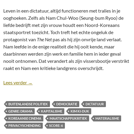
Leven in een dictatuur, altijd functioneren met tralies in je
ooghoeken. Zelfs als Nam Chul-Woo (Seung-bum Ryoo) de
liefde bedrijft met zijn vrouw houdt een Noord-Koreaans
staatsportret toezicht. Toch treft het echte ongeluk de
protagonist van
The Net
pas als hij zijn onvrije land verlaat.
Nam leefde in de enige realiteit die hij ooit kende, maar
daarbinnen werden zijn werk en familie hem in ieder geval
nooit ontnomen. Dat verandert als zijn vissersbootje verstrikt
raakt en Nam een kritieke landgrens overschrijdt.
Recensie: The Net (2016) [Drama]
Lees verder
→
BUITENLANDSE POLITIEK
DEMOCRATIE
DICTATUUR
GENRE: DRAMA
KAPITALISME
KIM KI-DUK
KOREAANSE CINEMA
MAATSCHAPPIJKRITIEK
MATERIALISME
PRIVACYSCHENDING
SCORE: 6