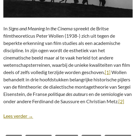
In
Signs and Meaning In the Cinema
spreekt de Britse
filmtheoreticus Peter Wollen (1938-) zich uit tegen de
beperkte erkenning van film studies als een academische
discipline. In zijn ogen wordt de esthetiek van het
cinematische beeld maar al te vaak herleid tot andere
wetenschapsterreinen, waarbij de unieke kwaliteiten van film
deels of zelfs volledig terzijde worden geschoven.
[1]
Wollen
behandelt in drie hoofdstukken belangrijke historische pijlers
van de filmtheorie: de dialectische montagetheorie van Sergei
Eisenstein, de Franse
politique des auteurs
en de semiologie van
onder andere Ferdinand de Saussure en Christian Metz.
[2]
Essay: het nabije sterven in The Seventh Seal, Wild
Lees verder
→