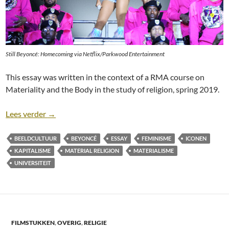
Still Beyoncé: Homecoming via Netflix/Parkwood Entertainment
This essay was written in the context of a RMA course on
Materiality and the Body in the study of religion, spring 2019.
Beyoncé: Iconic Power in the Human Realm [Essay]
Lees verder
→
BEELDCULTUUR
BEYONCÉ
ESSAY
FEMINISME
ICONEN
KAPITALISME
MATERIAL RELIGION
MATERIALISME
UNIVERSITEIT
FILMSTUKKEN
,
OVERIG
,
RELIGIE