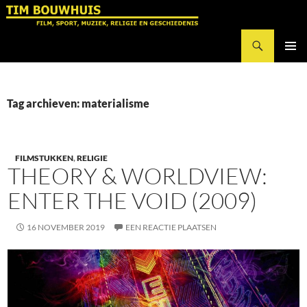
Ga
naar
Zoeken
de
Tim Bouwhuis
inhoud
PRIMAI
MENU
Tag archieven: materialisme
FILMSTUKKEN
,
RELIGIE
THEORY & WORLDVIEW:
ENTER THE VOID (2009)
16 NOVEMBER 2019
EEN REACTIE PLAATSEN